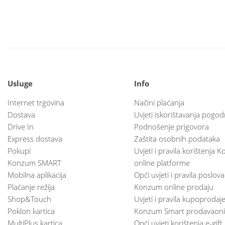
Usluge
Info
Internet trgovina
Načini plaćanja
Dostava
Uvjeti iskorištavanja pogod
Drive In
Podnošenje prigovora
Express dostava
Zaštita osobnih podataka
Pokupi
Uvjeti i pravila korištenja
Konzum SMART
online platforme
Mobilna aplikacija
Opći uvjeti i pravila poslov
Plaćanje režija
Konzum online prodaju
Shop&Touch
Uvjeti i pravila kupoprodaj
Poklon kartica
Konzum Smart prodavaoni
MultiPlus kartica
Opći uvjeti korištenja e-gift