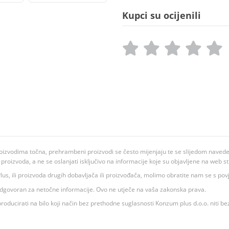
Kupci su ocijenili
oizvodima točna, prehrambeni proizvodi se često mijenjaju te se slijedom navedeno
ju proizvoda, a ne se oslanjati isključivo na informacije koje su objavljene na web st
 K Plus, ili proizvoda drugih dobavljača ili proizvođača, molimo obratite nam se s p
 odgovoran za netočne informacije. Ovo ne utječe na vaša zakonska prava.
roducirati na bilo koji način bez prethodne suglasnosti Konzum plus d.o.o. niti be