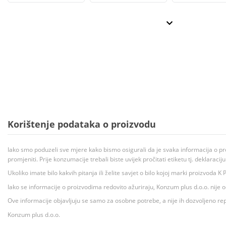
Korištenje podataka o proizvodu
Iako smo poduzeli sve mjere kako bismo osigurali da je svaka informacija o pr
promjeniti. Prije konzumacije trebali biste uvijek pročitati etiketu tj. deklaraci
Ukoliko imate bilo kakvih pitanja ili želite savjet o bilo kojoj marki proizvoda
Iako se informacije o proizvodima redovito ažuriraju, Konzum plus d.o.o. nije
Ove informacije objavljuju se samo za osobne potrebe, a nije ih dozvoljeno rep
Konzum plus d.o.o.