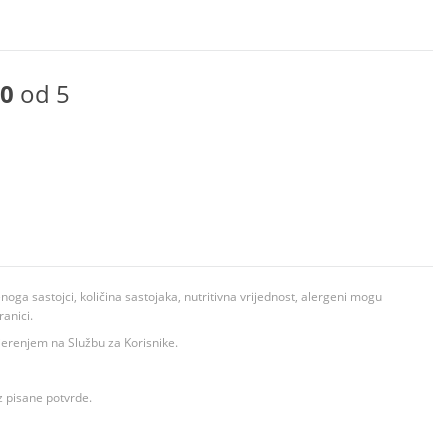
0
od 5
ga sastojci, količina sastojaka, nutritivna vrijednost, alergeni mogu
ranici.
ovjerenjem na Službu za Korisnike.
z pisane potvrde.