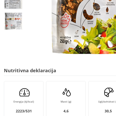
Nutritivna deklaracija
Energija (kJ/kcal)
Masti (g)
Ugljikohidrati (
2223/531
4,6
30,5