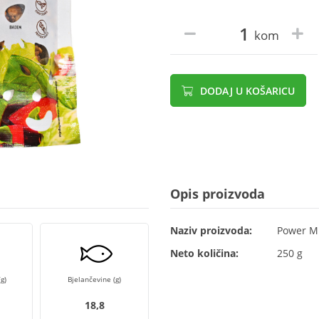
kom
DODAJ U KOŠARICU
Opis proizvoda
Naziv proizvoda:
Power Mi
Neto količina:
250 g
g)
Bjelančevine (g)
18,8