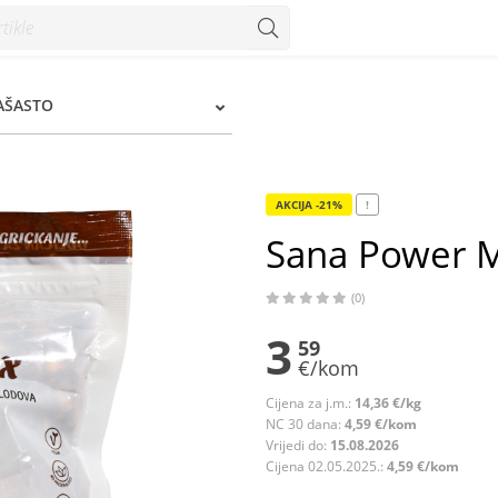
RAŠASTO
AKCIJA -21%
!
Sana Power M
(0)
3
59
€/kom
Cijena za j.m.:
14,36 €/kg
NC 30 dana:
4,59 €/kom
Vrijedi do:
15.08.2026
Cijena 02.05.2025.:
4,59 €/kom