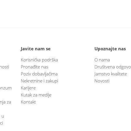
Javite nam se
Upoznajte nas
Korisnička podrška
O nama
nosti
Pronađite nas
Društvena odgovo
Poziv dobavljačima
Jamstvo kvalitete
Nekretnine i zakupi
Novosti
 Konzum
Karijere
Kutak za medije
anja za
Kontakt
e u
ci