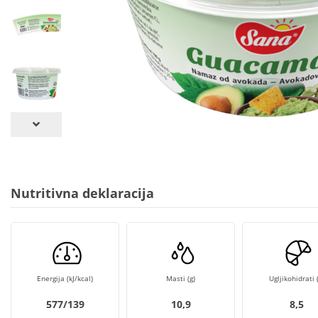
Nutritivna deklaracija
Energija (kJ/kcal)
Masti (g)
Ugljikohidrati (
577/139
10,9
8,5