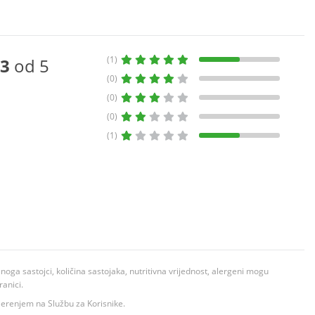
(1)
3
od 5
(0)
(0)
(0)
(1)
ga sastojci, količina sastojaka, nutritivna vrijednost, alergeni mogu
ranici.
ovjerenjem na Službu za Korisnike.