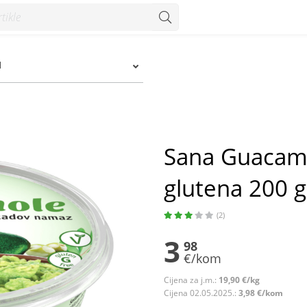
ena 200 g - Konzum
I
Sana Guacam
glutena 200 g
(2)
3
98
€/kom
Cijena za j.m.:
19,90 €/kg
Cijena 02.05.2025.:
3,98 €/kom