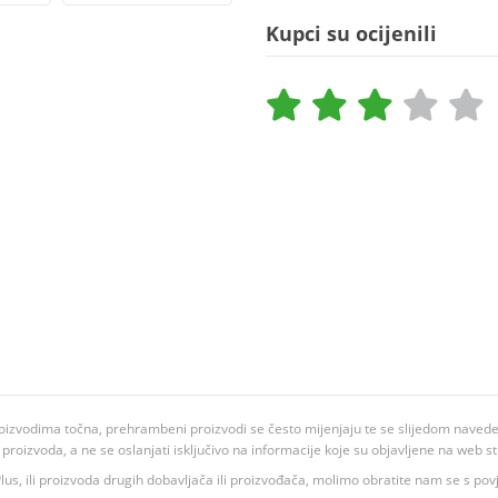
Kupci su ocijenili
oizvodima točna, prehrambeni proizvodi se često mijenjaju te se slijedom navedeno
ju proizvoda, a ne se oslanjati isključivo na informacije koje su objavljene na web st
 K Plus, ili proizvoda drugih dobavljača ili proizvođača, molimo obratite nam se s p