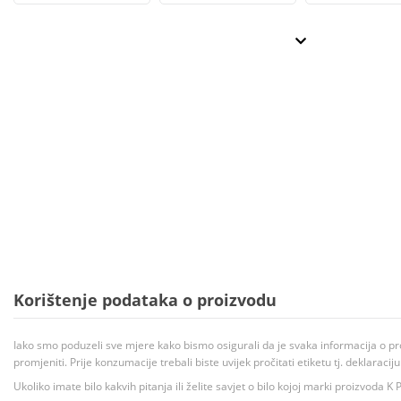
Korištenje podataka o proizvodu
Iako smo poduzeli sve mjere kako bismo osigurali da je svaka informacija o pr
promjeniti. Prije konzumacije trebali biste uvijek pročitati etiketu tj. deklaraci
Ukoliko imate bilo kakvih pitanja ili želite savjet o bilo kojoj marki proizvoda