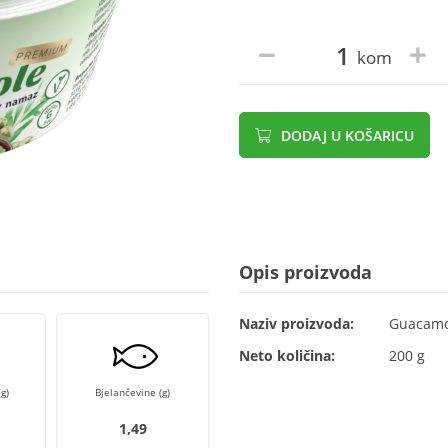
kom
DODAJ U KOŠARICU
Opis proizvoda
Naziv proizvoda:
Guacamo
Neto količina:
200 g
g)
Bjelančevine (g)
1,49