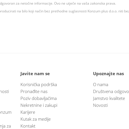
 odgovoran za netočne informacije. Ovo ne utječe na vaša zakonska prava.
roducirati na bilo koji način bez prethodne suglasnosti Konzum plus d.o.o. niti be
Javite nam se
Upoznajte nas
Korisnička podrška
O nama
nosti
Pronađite nas
Društvena odgovo
Poziv dobavljačima
Jamstvo kvalitete
Nekretnine i zakupi
Novosti
 Konzum
Karijere
Kutak za medije
anja za
Kontakt