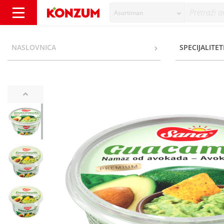
Asortiman
Sana Guacamole Namaz od avokada bez glut
NASLOVNICA
SPECIJALITET