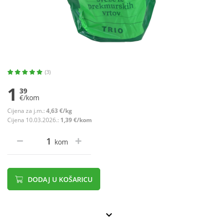
(3)
1
39
€/kom
Cijena za j.m.:
4,63 €/kg
Cijena 10.03.2026.:
1,39 €/kom
kom
DODAJ U KOŠARICU