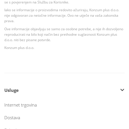
se s povjerenjem na Službu za Korisnike.
Iako se informacije o proizvodima redovito ažuriraju, Konzum plus d.o.o.
nije odgovoran za netočne informacije. Ovo ne utječe na vaša zakonska
prava.
Ove informacije objavljuju se samo za osobne potrebe, a nije ih dozvoljeno
reproducirati na bilo koji način bez prethodne suglasnosti Konzum plus
d.o.o. niti bez pisane potvrde.
Konzum plus d.o.o.
Usluge
Internet trgovina
Dostava