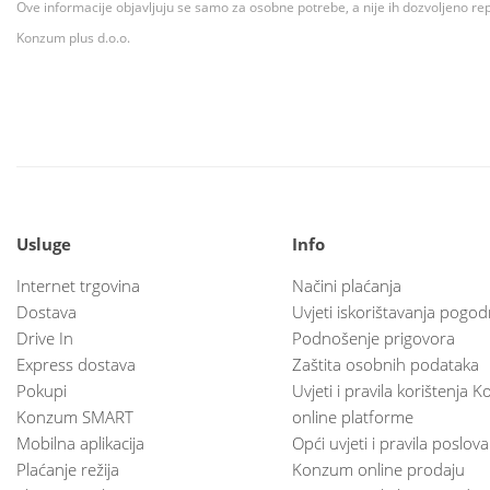
Ove informacije objavljuju se samo za osobne potrebe, a nije ih dozvoljeno rep
Konzum plus d.o.o.
Usluge
Info
Internet trgovina
Načini plaćanja
Dostava
Uvjeti iskorištavanja pogod
Drive In
Podnošenje prigovora
Express dostava
Zaštita osobnih podataka
Pokupi
Uvjeti i pravila korištenja
Konzum SMART
online platforme
Mobilna aplikacija
Opći uvjeti i pravila poslov
Plaćanje režija
Konzum online prodaju