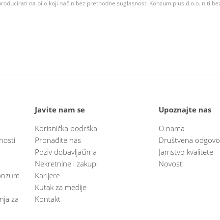
roducirati na bilo koji način bez prethodne suglasnosti Konzum plus d.o.o. niti be
Javite nam se
Upoznajte nas
Korisnička podrška
O nama
nosti
Pronađite nas
Društvena odgovo
Poziv dobavljačima
Jamstvo kvalitete
Nekretnine i zakupi
Novosti
 Konzum
Karijere
Kutak za medije
anja za
Kontakt