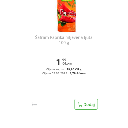
Šafram Paprika mljevena ljuta
100 g
1
99
€/kom
Cijena za j.m.:
19,90 €/kg
Cijena 02.05.2025.:
1,79 €/kom
Dodaj