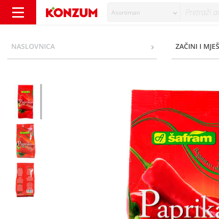
Asortiman
Šafram Paprika mljevena slatka 100 g - Kon
NASLOVNICA
ZAČINI I MJE