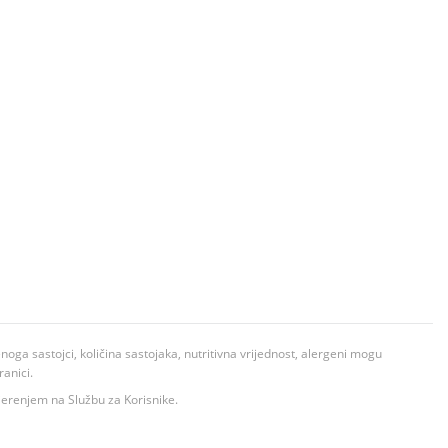
ga sastojci, količina sastojaka, nutritivna vrijednost, alergeni mogu
ranici.
ovjerenjem na Službu za Korisnike.