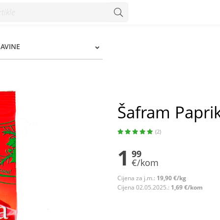
zum
ŠAVINE
Šafram Paprik
(2)
1
99
€/kom
Cijena za j.m.:
19,90 €/kg
Cijena 02.05.2025.:
1,69 €/kom