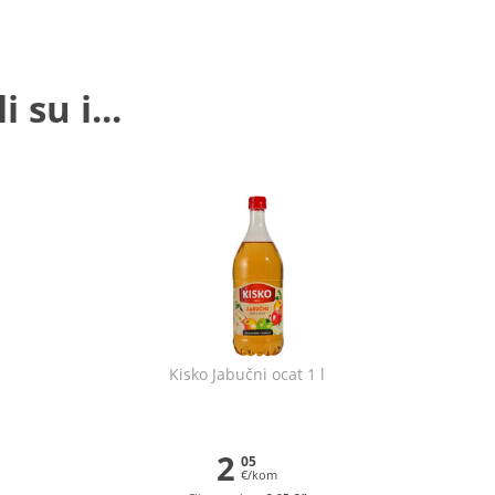
 su i...
Kisko Jabučni ocat 1 l
2
05
€/kom