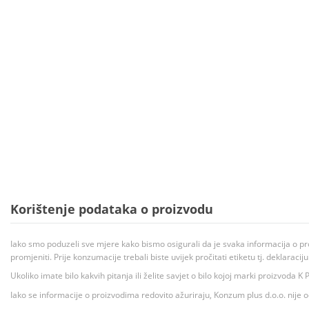
Korištenje podataka o proizvodu
Iako smo poduzeli sve mjere kako bismo osigurali da je svaka informacija o pr
promjeniti. Prije konzumacije trebali biste uvijek pročitati etiketu tj. deklaraci
Ukoliko imate bilo kakvih pitanja ili želite savjet o bilo kojoj marki proizvoda
Iako se informacije o proizvodima redovito ažuriraju, Konzum plus d.o.o. nije