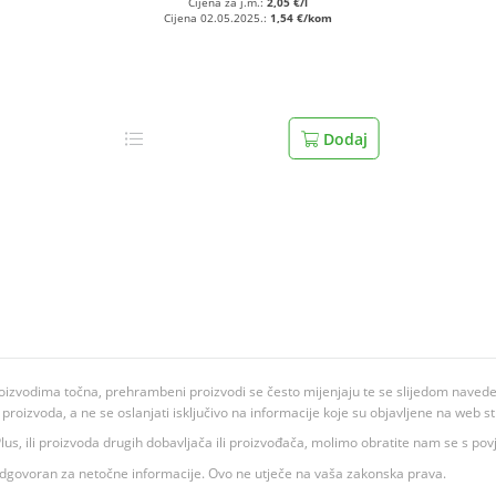
Cijena za j.m.:
2,05 €/l
Cijena 02.05.2025.:
1,54 €/kom
Dodaj
oizvodima točna, prehrambeni proizvodi se često mijenjaju te se slijedom navedeno
ju proizvoda, a ne se oslanjati isključivo na informacije koje su objavljene na web st
 K Plus, ili proizvoda drugih dobavljača ili proizvođača, molimo obratite nam se s p
 odgovoran za netočne informacije. Ovo ne utječe na vaša zakonska prava.