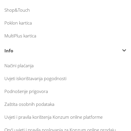
Shop&Touch
Poklon kartica
MultiPlus kartica
Info
Načini plaćanja
Uvjeti iskorištavanja pogodnosti
Podnošenje prigovora
Zaštita osobnih podataka
Uvjeti i pravila korištenja Konzum online platforme
Opći uvjeti i pravila poslovanja za Konzum online prodaju