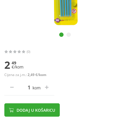
(0)
2
49
€/kom
Cijena za j.m.:
2,49 €/kom
kom
DODAJ U KOŠARICU