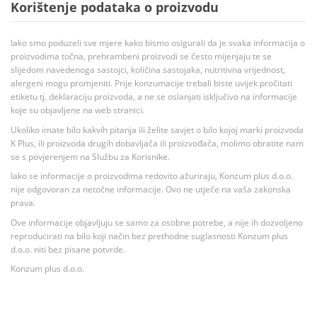
Korištenje podataka o proizvodu
Iako smo poduzeli sve mjere kako bismo osigurali da je svaka informacija o
proizvodima točna, prehrambeni proizvodi se često mijenjaju te se
slijedom navedenoga sastojci, količina sastojaka, nutritivna vrijednost,
alergeni mogu promjeniti. Prije konzumacije trebali biste uvijek pročitati
etiketu tj. deklaraciju proizvoda, a ne se oslanjati isključivo na informacije
koje su objavljene na web stranici.
Ukoliko imate bilo kakvih pitanja ili želite savjet o bilo kojoj marki proizvoda
K Plus, ili proizvoda drugih dobavljača ili proizvođača, molimo obratite nam
se s povjerenjem na Službu za Korisnike.
Iako se informacije o proizvodima redovito ažuriraju, Konzum plus d.o.o.
nije odgovoran za netočne informacije. Ovo ne utječe na vaša zakonska
prava.
Ove informacije objavljuju se samo za osobne potrebe, a nije ih dozvoljeno
reproducirati na bilo koji način bez prethodne suglasnosti Konzum plus
d.o.o. niti bez pisane potvrde.
Konzum plus d.o.o.