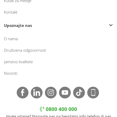
Kutak za medije
Kontakt
Upoznajte nas
O nama
Društvena odgovornost
Jamstvo kvalitete
Novosti
0800 400 000
Imate pitanje? Nazovite nas na besplatni info telefon ili nas