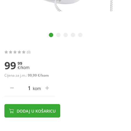
(0)
99
99
€/kom
Cijena za j.m.:
99,99 €/kom
kom
DODAJ U KOŠARICU