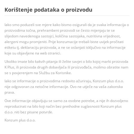
Korištenje podataka o proizvodu
Iako smo poduzeli sve mjere kako bismo osigurali da je svaka informacija o
proizvodima točna, prehrambeni proizvodi se često mijenjaju te se
slijedom navedenoga sastojci, količina sastojaka, nutritivna vrijednost,
alergeni mogu promjeniti. Prije konzumacije trebali biste uvijek pročitati
etiketu tj. deklaraciju proizvoda, a ne se oslanjati isključivo na informacije
koje su objavljene na web stranici.
Ukoliko imate bilo kakvih pitanja ili želite savjet o bilo kojoj marki proizvoda
K Plus, ili proizvoda drugih dobavljača ili proizvođača, molimo obratite nam
se s povjerenjem na Službu za Korisnike.
Iako se informacije o proizvodima redovito ažuriraju, Konzum plus d.o.o.
nije odgovoran za netočne informacije. Ovo ne utječe na vaša zakonska
prava.
Ove informacije objavljuju se samo za osobne potrebe, a nije ih dozvoljeno
reproducirati na bilo koji način bez prethodne suglasnosti Konzum plus
d.o.o. niti bez pisane potvrde.
Konzum plus d.o.o.