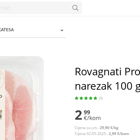
rezak 100 g - Konzum
KATESA
Rovagnati Pr
narezak 100 
(3)
2
99
€/kom
Cijena za j.m.:
29,90 €/kg
Cijena 02.05.2025.:
2,99 €/kom