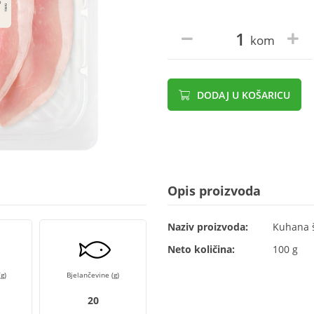
kom
DODAJ U KOŠARICU
Opis proizvoda
Naziv proizvoda:
Kuhana š
Neto količina:
100 g
g)
Bjelančevine (g)
20