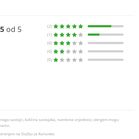
(2)
5
od 5
(1)
(0)
(0)
(0)
ga sastojci, količina sastojaka, nutritivna vrijednost, alergeni mogu
ranici.
ovjerenjem na Službu za Korisnike.