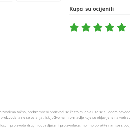
Kupci su ocijenili
oizvodima točna, prehrambeni proizvodi se često mijenjaju te se slijedom navedeno
ju proizvoda, a ne se oslanjati isključivo na informacije koje su objavljene na web st
 K Plus, ili proizvoda drugih dobavljača ili proizvođača, molimo obratite nam se s p