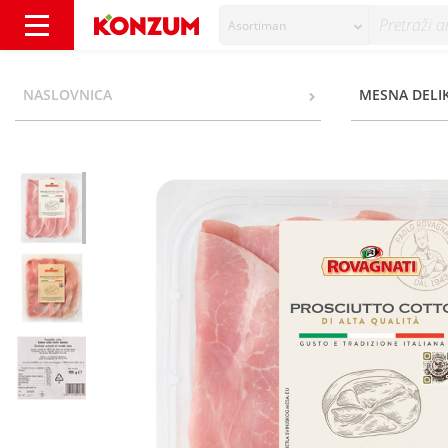
Asortiman
Rovagnati Prosciutto Cotto Kuhana šunka na
NASLOVNICA
MESNA DELI