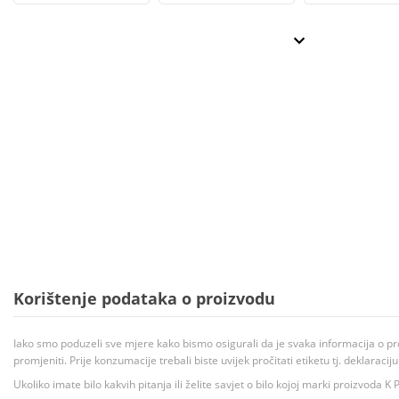
Korištenje podataka o proizvodu
Iako smo poduzeli sve mjere kako bismo osigurali da je svaka informacija o pr
promjeniti. Prije konzumacije trebali biste uvijek pročitati etiketu tj. deklaraci
Ukoliko imate bilo kakvih pitanja ili želite savjet o bilo kojoj marki proizvoda