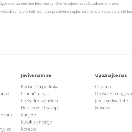
 odgovoran za netočne informacije. Ovo ne utječe na vaša zakonska prava.
roducirati na bilo koji način bez prethodne suglasnosti Konzum plus d.o.o. niti be
Javite nam se
Upoznajte nas
Korisnička podrška
O nama
nosti
Pronađite nas
Društvena odgovo
Poziv dobavljačima
Jamstvo kvalitete
Nekretnine i zakupi
Novosti
 Konzum
Karijere
Kutak za medije
anja za
Kontakt