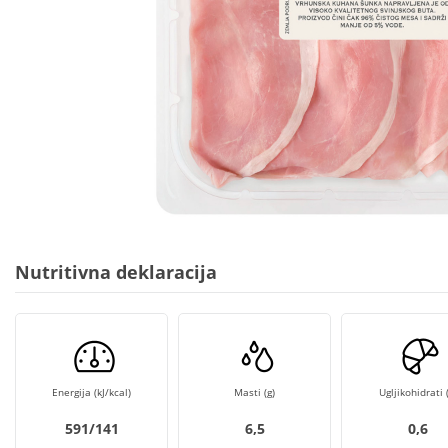
Nutritivna deklaracija
Energija (kJ/kcal)
Masti (g)
Ugljikohidrati (
591/141
6,5
0,6