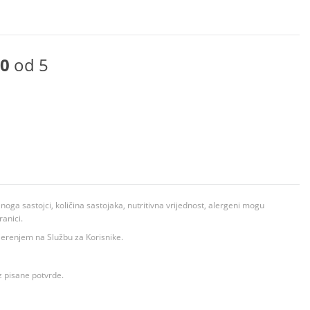
0
od 5
ga sastojci, količina sastojaka, nutritivna vrijednost, alergeni mogu
ranici.
ovjerenjem na Službu za Korisnike.
z pisane potvrde.