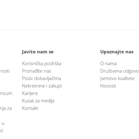
Javite nam se
Upoznajte nas
Korisnička podrška
O nama
nosti
Pronađite nas
Društvena odgovo
Poziv dobavljačima
Jamstvo kvalitete
Nekretnine i zakupi
Novosti
 Konzum
Karijere
Kutak za medije
anja za
Kontakt
e u
ci