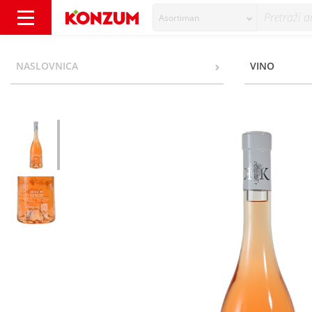
Asortiman
Korta Katarina Rose Plavac mali Kvalitetno vi
NASLOVNICA
VINO