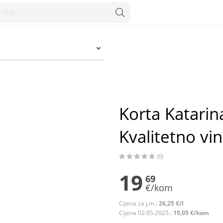
no 0,75 l - Konzum
Korta Katarin
Kvalitetno vin
(0)
19
69
€/kom
Cijena za j.m.:
26,25 €/l
Cijena 02.05.2025.:
19,05 €/kom