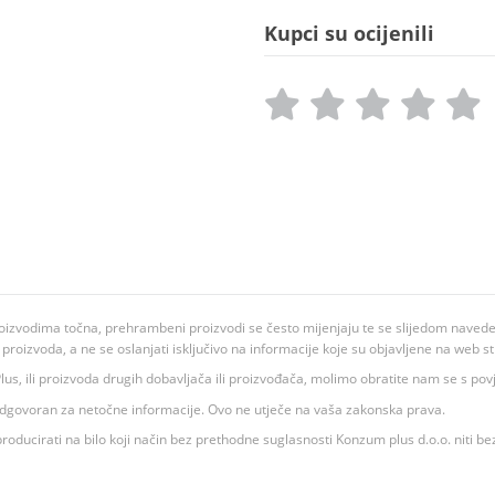
Kupci su ocijenili
oizvodima točna, prehrambeni proizvodi se često mijenjaju te se slijedom navedeno
ju proizvoda, a ne se oslanjati isključivo na informacije koje su objavljene na web st
 K Plus, ili proizvoda drugih dobavljača ili proizvođača, molimo obratite nam se s p
 odgovoran za netočne informacije. Ovo ne utječe na vaša zakonska prava.
roducirati na bilo koji način bez prethodne suglasnosti Konzum plus d.o.o. niti be