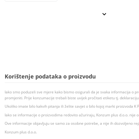
Korištenje podataka o proizvodu
Iako smo poduzeli sve mjere kako bismo osigurali da je svaka informacija o pr
promjeniti. Prije konzumacije trebali biste uvijek pročitati etiketu tj. deklaraci
Ukoliko imate bilo kakvih pitanja ili želite savjet o bilo kojoj marki proizvoda
Iako se informacije o proizvodima redovito ažuriraju, Konzum plus d.o.o. nije
Ove informacije objavljuju se samo za osobne potrebe, a nije ih dozvoljeno rep
Konzum plus d.o.o.