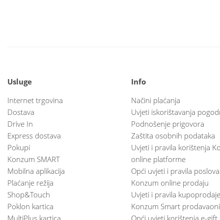
Usluge
Info
Internet trgovina
Načini plaćanja
Dostava
Uvjeti iskorištavanja pogod
Drive In
Podnošenje prigovora
Express dostava
Zaštita osobnih podataka
Pokupi
Uvjeti i pravila korištenja
Konzum SMART
online platforme
Mobilna aplikacija
Opći uvjeti i pravila poslov
Plaćanje režija
Konzum online prodaju
Shop&Touch
Uvjeti i pravila kupoprodaj
Poklon kartica
Konzum Smart prodavaoni
MultiPlus kartica
Opći uvjeti korištenja e-gift