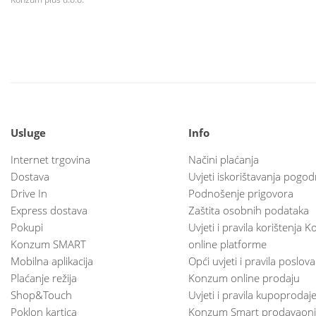
Usluge
Info
Internet trgovina
Načini plaćanja
Dostava
Uvjeti iskorištavanja pogod
Drive In
Podnošenje prigovora
Express dostava
Zaštita osobnih podataka
Pokupi
Uvjeti i pravila korištenja
Konzum SMART
online platforme
Mobilna aplikacija
Opći uvjeti i pravila poslov
Plaćanje režija
Konzum online prodaju
Shop&Touch
Uvjeti i pravila kupoprodaj
Poklon kartica
Konzum Smart prodavaoni