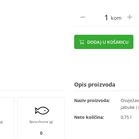
kom
DODAJ U KOŠARICU
Opis proizvoda
Naziv proizvoda:
Osvježav
jabuke i
Neto količina:
0,75 l
g)
Bjelančevine (g)
0