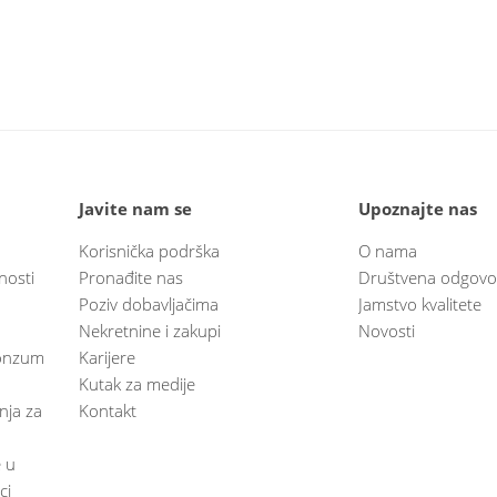
Javite nam se
Upoznajte nas
Korisnička podrška
O nama
nosti
Pronađite nas
Društvena odgovo
Poziv dobavljačima
Jamstvo kvalitete
Nekretnine i zakupi
Novosti
 Konzum
Karijere
Kutak za medije
anja za
Kontakt
e u
ci