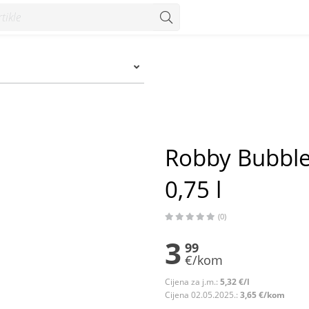
 - Konzum
Robby Bubble 
0,75 l
(0)
3
99
€/kom
Cijena za j.m.:
5,32 €/l
Cijena 02.05.2025.:
3,65 €/kom