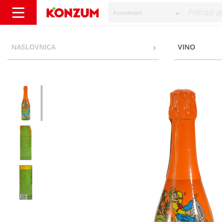
Asortiman
Robby Bubble Pjenušac dječji breskva 0,75 l
NASLOVNICA
VINO