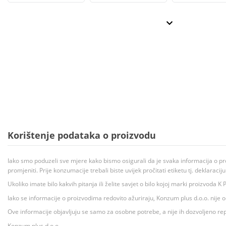
Korištenje podataka o proizvodu
Iako smo poduzeli sve mjere kako bismo osigurali da je svaka informacija o pr
promjeniti. Prije konzumacije trebali biste uvijek pročitati etiketu tj. deklaraci
Ukoliko imate bilo kakvih pitanja ili želite savjet o bilo kojoj marki proizvoda
Iako se informacije o proizvodima redovito ažuriraju, Konzum plus d.o.o. nije
Ove informacije objavljuju se samo za osobne potrebe, a nije ih dozvoljeno rep
Konzum plus d.o.o.