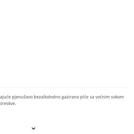
ajuće pjenušavo bezalkoholno gazirano piće sa voćnim sokom
 breskve.