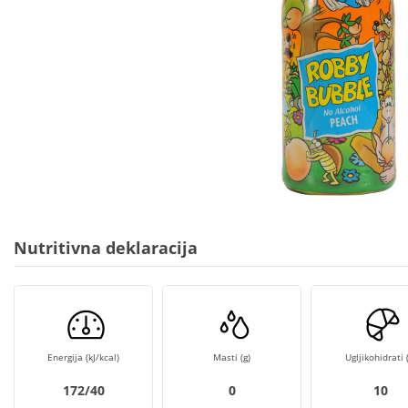
Nutritivna deklaracija
Energija (kJ/kcal)
Masti (g)
Ugljikohidrati (
172/40
0
10