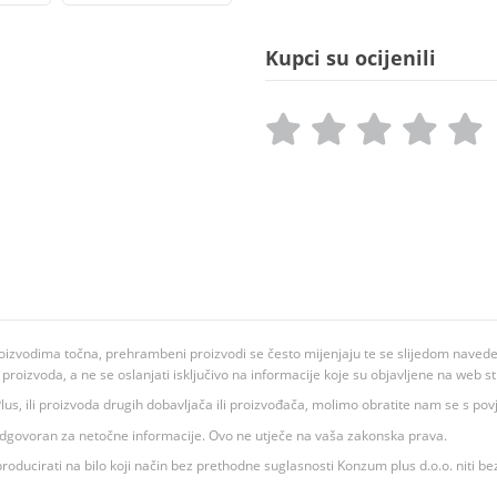
Kupci su ocijenili
oizvodima točna, prehrambeni proizvodi se često mijenjaju te se slijedom navedeno
ju proizvoda, a ne se oslanjati isključivo na informacije koje su objavljene na web st
 K Plus, ili proizvoda drugih dobavljača ili proizvođača, molimo obratite nam se s p
 odgovoran za netočne informacije. Ovo ne utječe na vaša zakonska prava.
roducirati na bilo koji način bez prethodne suglasnosti Konzum plus d.o.o. niti be