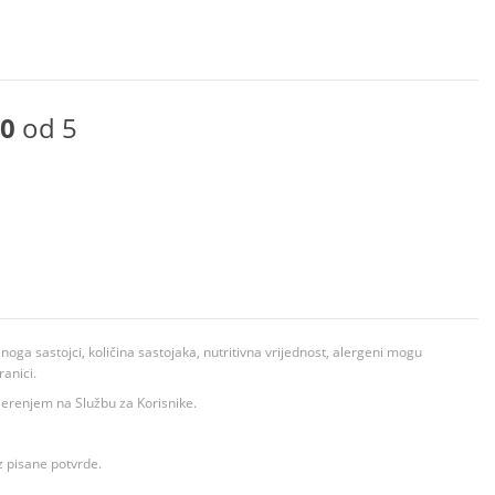
0
od 5
ga sastojci, količina sastojaka, nutritivna vrijednost, alergeni mogu
ranici.
ovjerenjem na Službu za Korisnike.
z pisane potvrde.