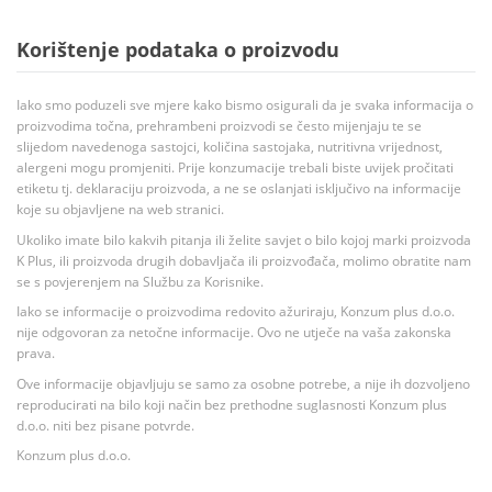
Korištenje podataka o proizvodu
Iako smo poduzeli sve mjere kako bismo osigurali da je svaka informacija o
proizvodima točna, prehrambeni proizvodi se često mijenjaju te se
slijedom navedenoga sastojci, količina sastojaka, nutritivna vrijednost,
alergeni mogu promjeniti. Prije konzumacije trebali biste uvijek pročitati
etiketu tj. deklaraciju proizvoda, a ne se oslanjati isključivo na informacije
koje su objavljene na web stranici.
Ukoliko imate bilo kakvih pitanja ili želite savjet o bilo kojoj marki proizvoda
K Plus, ili proizvoda drugih dobavljača ili proizvođača, molimo obratite nam
se s povjerenjem na Službu za Korisnike.
Iako se informacije o proizvodima redovito ažuriraju, Konzum plus d.o.o.
nije odgovoran za netočne informacije. Ovo ne utječe na vaša zakonska
prava.
Ove informacije objavljuju se samo za osobne potrebe, a nije ih dozvoljeno
reproducirati na bilo koji način bez prethodne suglasnosti Konzum plus
d.o.o. niti bez pisane potvrde.
Konzum plus d.o.o.