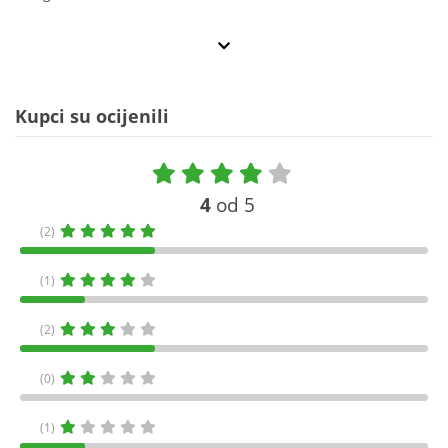
Kupci su ocijenili
4
od 5
(2)
(1)
(2)
(0)
(1)