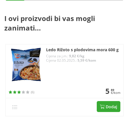
I ovi proizvodi bi vas mogli
zanimati...
Ledo Rižoto s plodovima mora 600 g
Cijena za j.m.:
9,82 €/kg
Cijena 02.05.2025.:
5,59 €/kom
5
89
(6)
€/kom
Dodaj