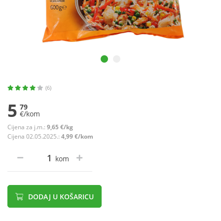
(6)
5
79
€/kom
Cijena za j.m.:
9,65 €/kg
Cijena 02.05.2025.:
4,99 €/kom
kom
DODAJ U KOŠARICU