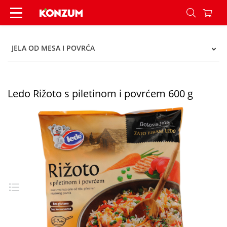
Ledo Rižoto s piletinom i povrćem 600 g - Konzu
JELA OD MESA I POVRĆA
Ledo Rižoto s piletinom i povrćem 600 g