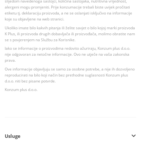
slijedom navedenoga sastojci, količina sastojaka, nutritivna vrijednost,
alergeni mogu promjeniti. Prije konzumacije trebali biste uvijek pročitati
etiketu tj. deklaraciju proizvoda, a ne se oslanjati isključivo na informacije
koje su objavljene na web stranici.
Ukoliko imate bilo kakvih pitanja ili želite savjet o bilo kojoj marki proizvoda
K Plus, ili proizvoda drugih dobavljača ili proizvođača, molimo obratite nam
se s povjerenjem na Službu za Korisnike.
Iako se informacije o proizvodima redovito ažuriraju, Konzum plus d.o.o.
nije odgovoran za netočne informacije. Ovo ne utječe na vaša zakonska
prava.
Ove informacije objavljuju se samo za osobne potrebe, a nije ih dozvoljeno
reproducirati na bilo koji način bez prethodne suglasnosti Konzum plus
d.o.o. niti bez pisane potvrde.
Konzum plus d.o.o.
Usluge