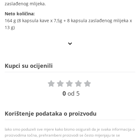
zaslađenog mlijeka.
Neto količina:
164 g (8 kapsula kave x 7,5g + 8 kapsula zaslađenog mlijeka x
13 g)
Kupci su ocijenili
0
od 5
Korištenje podataka o proizvodu
Iako smo poduzeli sve mjere kako bismo osigurali da je svaka informacija o
proizvodima točna, prehrambeni proizvodi se često mijenjaju te se