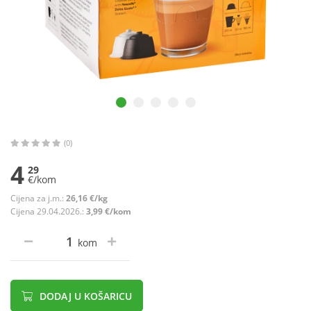
(0)
4
29
€/kom
Cijena za j.m.:
26,16 €/kg
Cijena 29.04.2026.:
3,99 €/kom
kom
DODAJ U KOŠARICU