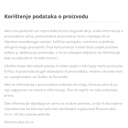
Korištenje podataka o proizvodu
Iako smo poduzeli sve mjere kako bismo osigurali da je svaka informacija o
proizvodima točna, prehrambeni proizvodi se često mijenjaju te se
slijedom navedenoga sastojci, količina sastojaka, nutritivna vrijednost,
alergeni mogu promjeniti. Prije konzumacije trebali biste uvijek pročitati
etiketu tj. deklaraciju proizvoda, a ne se oslanjati isključivo na informacije
koje su objavljene na web stranici.
Ukoliko imate bilo kakvih pitanja ili želite savjet o bilo kojoj marki proizvoda
K Plus, ili proizvoda drugih dobavljača ili proizvođača, molimo obratite nam
se s povjerenjem na Službu za Korisnike.
Iako se informacije o proizvodima redovito ažuriraju, Konzum plus d.o.o.
nije odgovoran za netočne informacije. Ovo ne utječe na vaša zakonska
prava.
Ove informacije objavljuju se samo za osobne potrebe, a nije ih dozvoljeno
reproducirati na bilo koji način bez prethodne suglasnosti Konzum plus
d.o.o. niti bez pisane potvrde.
Konzum plus d.o.o.