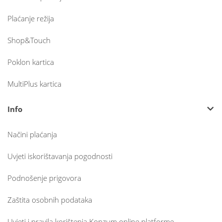
Plaćanje režija
Shop&Touch
Poklon kartica
MultiPlus kartica
Info
Načini plaćanja
Uvjeti iskorištavanja pogodnosti
Podnošenje prigovora
Zaštita osobnih podataka
Uvjeti i pravila korištenja Konzum online platforme