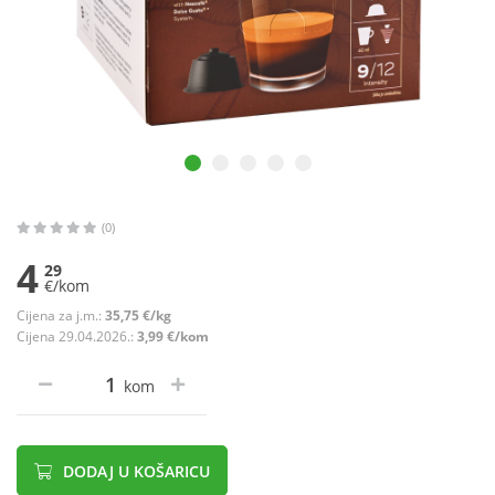
(0)
4
29
€/kom
Cijena za j.m.:
35,75 €/kg
Cijena 29.04.2026.:
3,99 €/kom
kom
DODAJ U KOŠARICU