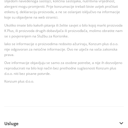
slijedom navedenoga sastojci, količina sastojaka, nutritivna vrijednost,
alergeni mogu promjeniti. Prije konzumacije trebali biste uvijek pročitati
etiketu tj. deklaraciju proizvoda, a ne se oslanjati isključivo na informacije
koje su objavljene na web stranici.
Ukoliko imate bilo kakvih pitanja ili želite savjet o bilo kojoj marki proizvoda
K Plus, ili proizvoda drugih dobavljača ili proizvođača, molimo obratite nam
se s povjerenjem na Službu za Korisnike.
Iako se informacije o proizvodima redovito ažuriraju, Konzum plus d.o.o.
nije odgovoran za netočne informacije. Ovo ne utječe na vaša zakonska
prava.
Ove informacije objavljuju se samo za osobne potrebe, a nije ih dozvoljeno
reproducirati na bilo koji način bez prethodne suglasnosti Konzum plus
d.o.o. niti bez pisane potvrde.
Konzum plus d.o.o.
Usluge