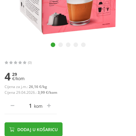
(0)
4
29
€/kom
Cijena za j.m.:
26,16 €/kg
Cijena 29.04.2026.:
3,99 €/kom
kom
DODAJ U KOŠARICU