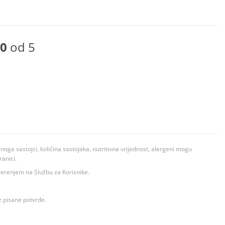
0
od 5
ga sastojci, količina sastojaka, nutritivna vrijednost, alergeni mogu
ranici.
ovjerenjem na Službu za Korisnike.
z pisane potvrde.