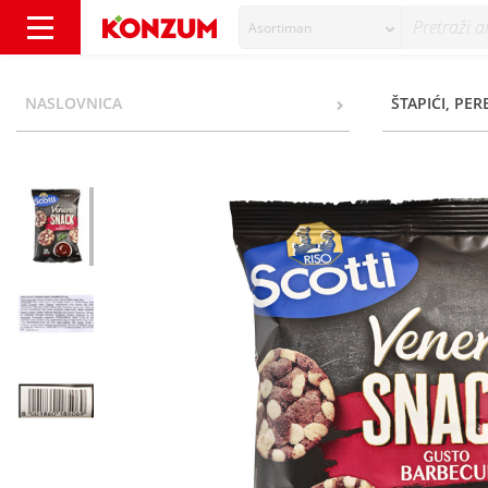
Asortiman
Riso Scotti Venere Snack gusto barbecue 50 
NASLOVNICA
ŠTAPIĆI, PER