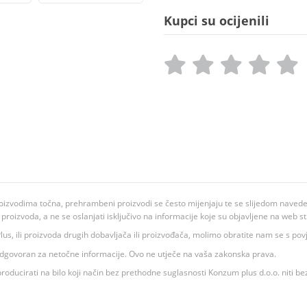
Kupci su ocijenili
oizvodima točna, prehrambeni proizvodi se često mijenjaju te se slijedom navedeno
ju proizvoda, a ne se oslanjati isključivo na informacije koje su objavljene na web st
 K Plus, ili proizvoda drugih dobavljača ili proizvođača, molimo obratite nam se s p
 odgovoran za netočne informacije. Ovo ne utječe na vaša zakonska prava.
roducirati na bilo koji način bez prethodne suglasnosti Konzum plus d.o.o. niti be