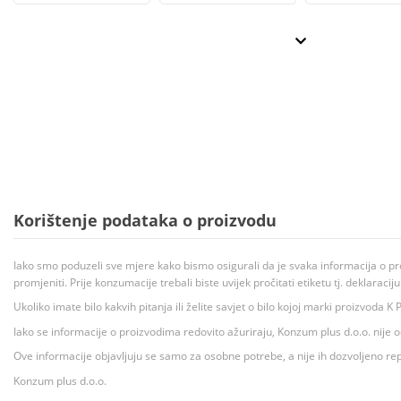
Korištenje podataka o proizvodu
Iako smo poduzeli sve mjere kako bismo osigurali da je svaka informacija o pr
promjeniti. Prije konzumacije trebali biste uvijek pročitati etiketu tj. deklaraci
Ukoliko imate bilo kakvih pitanja ili želite savjet o bilo kojoj marki proizvoda
Iako se informacije o proizvodima redovito ažuriraju, Konzum plus d.o.o. nije
Ove informacije objavljuju se samo za osobne potrebe, a nije ih dozvoljeno rep
Konzum plus d.o.o.