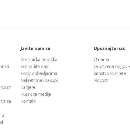
Javite nam se
Upoznajte nas
Korisnička podrška
O nama
nosti
Pronađite nas
Društvena odgovo
Poziv dobavljačima
Jamstvo kvalitete
Nekretnine i zakupi
Novosti
 Konzum
Karijere
Kutak za medije
anja za
Kontakt
e u
ci