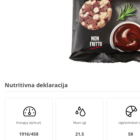
Nutritivna deklaracija
Energija (kJ/kcal)
Masti (g)
Ugljikohidrati (
1916/458
21,5
58