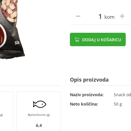
kom
DODAJ U KOŠARICU
Opis proizvoda
Naziv proizvoda:
Snack od
Neto količina:
50 g
g)
Bjelančevine (g)
6,4