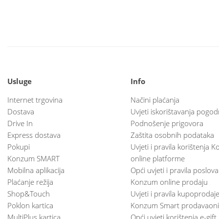
Usluge
Info
Internet trgovina
Načini plaćanja
Dostava
Uvjeti iskorištavanja pogod
Drive In
Podnošenje prigovora
Express dostava
Zaštita osobnih podataka
Pokupi
Uvjeti i pravila korištenja
Konzum SMART
online platforme
Mobilna aplikacija
Opći uvjeti i pravila poslov
Plaćanje režija
Konzum online prodaju
Shop&Touch
Uvjeti i pravila kupoprodaj
Poklon kartica
Konzum Smart prodavaoni
MultiPlus kartica
Opći uvjeti korištenja e-gift