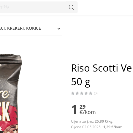
g - Konzum
ECI, KREKERI, KOKICE
Riso Scotti V
50 g
(0)
1
29
€/kom
Cijena za j.m.:
25,80 €/kg
Cijena 02.05.2025.:
1,29 €/kom