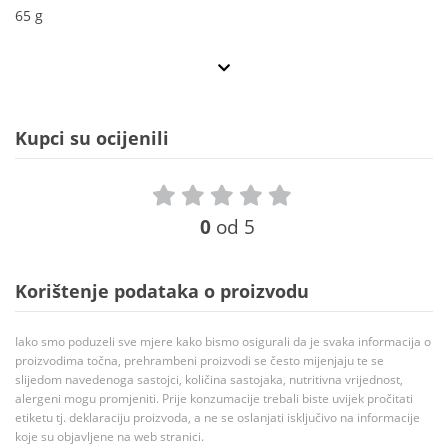
65 g
Kupci su ocijenili
0
od 5
Korištenje podataka o proizvodu
Iako smo poduzeli sve mjere kako bismo osigurali da je svaka informacija o
proizvodima točna, prehrambeni proizvodi se često mijenjaju te se
slijedom navedenoga sastojci, količina sastojaka, nutritivna vrijednost,
alergeni mogu promjeniti. Prije konzumacije trebali biste uvijek pročitati
etiketu tj. deklaraciju proizvoda, a ne se oslanjati isključivo na informacije
koje su objavljene na web stranici.