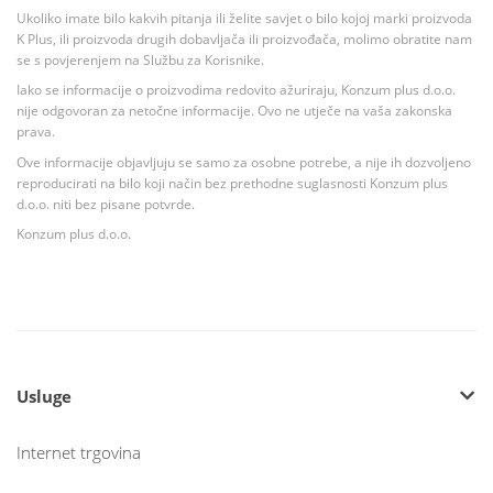
Ukoliko imate bilo kakvih pitanja ili želite savjet o bilo kojoj marki proizvoda
K Plus, ili proizvoda drugih dobavljača ili proizvođača, molimo obratite nam
se s povjerenjem na Službu za Korisnike.
Iako se informacije o proizvodima redovito ažuriraju, Konzum plus d.o.o.
nije odgovoran za netočne informacije. Ovo ne utječe na vaša zakonska
prava.
Ove informacije objavljuju se samo za osobne potrebe, a nije ih dozvoljeno
reproducirati na bilo koji način bez prethodne suglasnosti Konzum plus
d.o.o. niti bez pisane potvrde.
Konzum plus d.o.o.
Usluge
Internet trgovina