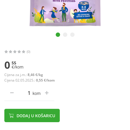
(0)
0
55
€/kom
Cijena za j.m.:
8,46 €/kg
Cijena 02.05.2025.:
0,55 €/kom
kom
DODAJ U KOŠARICU