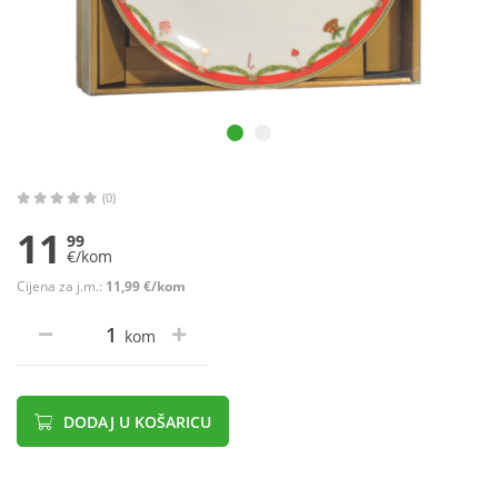
(0)
11
99
€/kom
Cijena za j.m.:
11,99 €/kom
kom
DODAJ U KOŠARICU