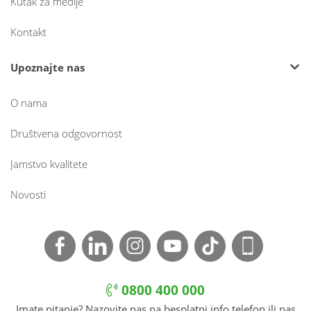
Kutak za medije
Kontakt
Upoznajte nas
O nama
Društvena odgovornost
Jamstvo kvalitete
Novosti
0800 400 000
Imate pitanje? Nazovite nas na besplatni info telefon ili nas