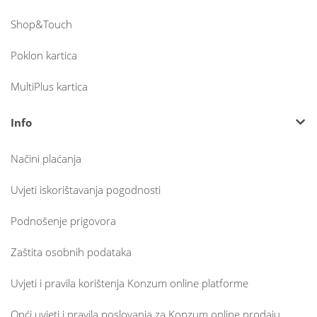
Shop&Touch
Poklon kartica
MultiPlus kartica
Info
Načini plaćanja
Uvjeti iskorištavanja pogodnosti
Podnošenje prigovora
Zaštita osobnih podataka
Uvjeti i pravila korištenja Konzum online platforme
Opći uvjeti i pravila poslovanja za Konzum online prodaju