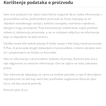
Korištenje podataka o proizvodu
Iako smo poduzeli sve mjere kako bismo osigurali da je svaka informacija o
proizvodima točna, prehrambeni proizvodi se često mijenjaju te se
slijedom navedenoga sastojci, količina sastojaka, nutritivna vrijednost,
alergeni mogu promjeniti. Prije konzumacije trebali biste uvijek pročitati
etiketu tj. deklaraciju proizvoda, a ne se oslanjati isključivo na informacije
koje su objavljene na web stranici.
Ukoliko imate bilo kakvih pitanja ili želite savjet o bilo kojoj marki proizvoda
K Plus, ili proizvoda drugih dobavljača ili proizvođača, molimo obratite nam
se s povjerenjem na Službu za Korisnike.
Iako se informacije o proizvodima redovito ažuriraju, Konzum plus d.o.o.
nije odgovoran za netočne informacije. Ovo ne utječe na vaša zakonska
prava.
Ove informacije objavljuju se samo za osobne potrebe, a nije ih dozvoljeno
reproducirati na bilo koji način bez prethodne suglasnosti Konzum plus
d.o.o. niti bez pisane potvrde.
Konzum plus d.o.o.