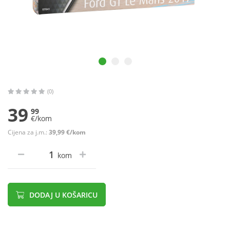
(0)
39
99
€/kom
Cijena za j.m.:
39,99 €/kom
kom
DODAJ U KOŠARICU