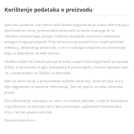
Korištenje podataka o proizvodu
Iako smo poduzeli sve mjere kako bismo osigurali da je svaka informacija o
proizvodima točna, prehrambeni proizvodi se često mijenjaju te se
slijedom navedenoga sastojci, količina sastojaka, nutritivna vrijednost,
alergeni mogu promjeniti. Prije konzumacije trebali biste uvijek pročitati
etiketu tj. deklaraciju proizvoda, a ne se oslanjati isključivo na informacije
koje su objavljene na web stranici.
Ukoliko imate bilo kakvih pitanja ili želite savjet o bilo kojoj marki proizvoda
K Plus, ili proizvoda drugih dobavljača ili proizvođača, molimo obratite nam
se s povjerenjem na Službu za Korisnike.
Iako se informacije o proizvodima redovito ažuriraju, Konzum plus d.o.o.
nije odgovoran za netočne informacije. Ovo ne utječe na vaša zakonska
prava.
Ove informacije objavljuju se samo za osobne potrebe, a nije ih dozvoljeno
reproducirati na bilo koji način bez prethodne suglasnosti Konzum plus
d.o.o. niti bez pisane potvrde.
Konzum plus d.o.o.