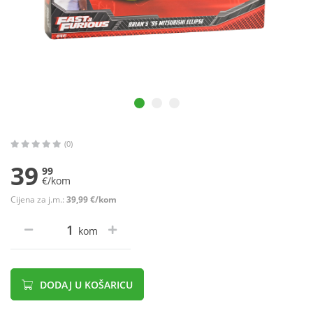
(0)
39
99
€/kom
Cijena za j.m.:
39,99 €/kom
kom
DODAJ U KOŠARICU