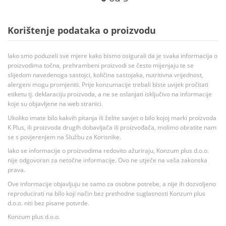
Korištenje podataka o proizvodu
Iako smo poduzeli sve mjere kako bismo osigurali da je svaka informacija o
proizvodima točna, prehrambeni proizvodi se često mijenjaju te se
slijedom navedenoga sastojci, količina sastojaka, nutritivna vrijednost,
alergeni mogu promjeniti. Prije konzumacije trebali biste uvijek pročitati
etiketu tj. deklaraciju proizvoda, a ne se oslanjati isključivo na informacije
koje su objavljene na web stranici.
Ukoliko imate bilo kakvih pitanja ili želite savjet o bilo kojoj marki proizvoda
K Plus, ili proizvoda drugih dobavljača ili proizvođača, molimo obratite nam
se s povjerenjem na Službu za Korisnike.
Iako se informacije o proizvodima redovito ažuriraju, Konzum plus d.o.o.
nije odgovoran za netočne informacije. Ovo ne utječe na vaša zakonska
prava.
Ove informacije objavljuju se samo za osobne potrebe, a nije ih dozvoljeno
reproducirati na bilo koji način bez prethodne suglasnosti Konzum plus
d.o.o. niti bez pisane potvrde.
Konzum plus d.o.o.