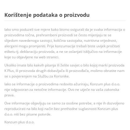
Korištenje podataka o proizvodu
Iako smo poduzeli sve mjere kako bismo osigurali da je svaka informacija o
proizvodima točna, prehrambeni proizvodi se često mijenjaju te se
slijedom navedenoga sastojci, količina sastojaka, nutritivna vrijednost,
alergeni mogu promjeniti. Prije konzumacije trebali biste uvijek pročitati
etiketu tj. deklaraciju proizvoda, a ne se oslanjati isključivo na informacije
koje su objavljene na web stranici.
Ukoliko imate bilo kakvih pitanja ili želite savjet o bilo kojoj marki proizvoda
K Plus, ili proizvoda drugih dobavljača ili proizvođača, molimo obratite nam
se s povjerenjem na Službu za Korisnike.
Iako se informacije o proizvodima redovito ažuriraju, Konzum plus d.o.o.
nije odgovoran za netočne informacije. Ovo ne utječe na vaša zakonska
prava.
Ove informacije objavljuju se samo za osobne potrebe, a nije ih dozvoljeno
reproducirati na bilo koji način bez prethodne suglasnosti Konzum plus
d.o.o. niti bez pisane potvrde.
Konzum plus d.o.o.