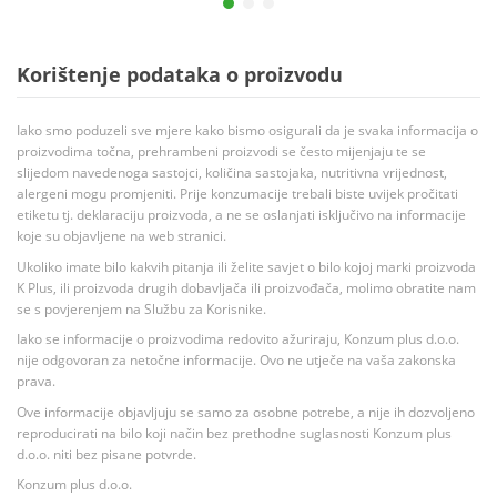
Korištenje podataka o proizvodu
Iako smo poduzeli sve mjere kako bismo osigurali da je svaka informacija o
proizvodima točna, prehrambeni proizvodi se često mijenjaju te se
slijedom navedenoga sastojci, količina sastojaka, nutritivna vrijednost,
alergeni mogu promjeniti. Prije konzumacije trebali biste uvijek pročitati
etiketu tj. deklaraciju proizvoda, a ne se oslanjati isključivo na informacije
koje su objavljene na web stranici.
Ukoliko imate bilo kakvih pitanja ili želite savjet o bilo kojoj marki proizvoda
K Plus, ili proizvoda drugih dobavljača ili proizvođača, molimo obratite nam
se s povjerenjem na Službu za Korisnike.
Iako se informacije o proizvodima redovito ažuriraju, Konzum plus d.o.o.
nije odgovoran za netočne informacije. Ovo ne utječe na vaša zakonska
prava.
Ove informacije objavljuju se samo za osobne potrebe, a nije ih dozvoljeno
reproducirati na bilo koji način bez prethodne suglasnosti Konzum plus
d.o.o. niti bez pisane potvrde.
Konzum plus d.o.o.