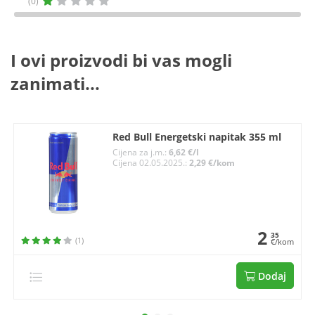
(0)
I ovi proizvodi bi vas mogli
zanimati...
Red Bull Energetski napitak 355 ml
Cijena za j.m.:
6,62 €/l
Cijena 02.05.2025.:
2,29 €/kom
2
35
(1)
€/kom
Dodaj