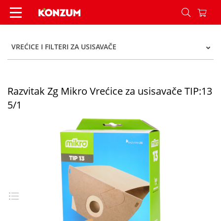
Razvitak Zg Mikro Vrećice za usisavače TIP:13 5/
VREĆICE I FILTERI ZA USISAVAČE
Razvitak Zg Mikro Vrećice za usisavače TIP:13
5/1