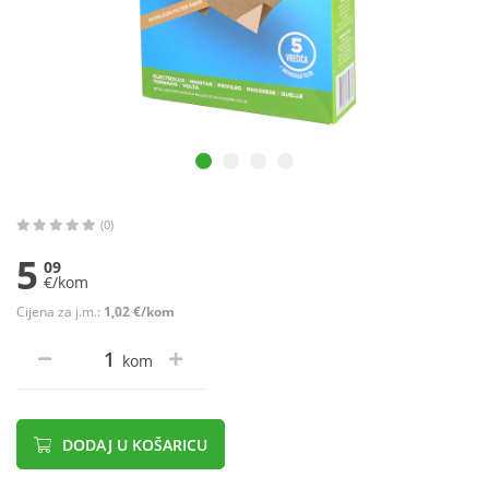
(0)
5
09
€/kom
Cijena za j.m.:
1,02 €/kom
kom
DODAJ U KOŠARICU