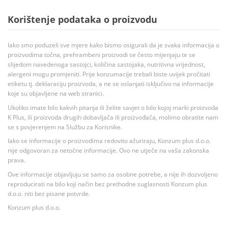
Korištenje podataka o proizvodu
Iako smo poduzeli sve mjere kako bismo osigurali da je svaka informacija o
proizvodima točna, prehrambeni proizvodi se često mijenjaju te se
slijedom navedenoga sastojci, količina sastojaka, nutritivna vrijednost,
alergeni mogu promjeniti. Prije konzumacije trebali biste uvijek pročitati
etiketu tj. deklaraciju proizvoda, a ne se oslanjati isključivo na informacije
koje su objavljene na web stranici.
Ukoliko imate bilo kakvih pitanja ili želite savjet o bilo kojoj marki proizvoda
K Plus, ili proizvoda drugih dobavljača ili proizvođača, molimo obratite nam
se s povjerenjem na Službu za Korisnike.
Iako se informacije o proizvodima redovito ažuriraju, Konzum plus d.o.o.
nije odgovoran za netočne informacije. Ovo ne utječe na vaša zakonska
prava.
Ove informacije objavljuju se samo za osobne potrebe, a nije ih dozvoljeno
reproducirati na bilo koji način bez prethodne suglasnosti Konzum plus
d.o.o. niti bez pisane potvrde.
Konzum plus d.o.o.