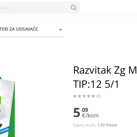
2 5/1 - Konzum
LTERI ZA USISAVAČE
Razvitak Zg M
TIP:12 5/1
(0)
5
09
€/kom
Cijena za j.m.:
1,02 €/kom