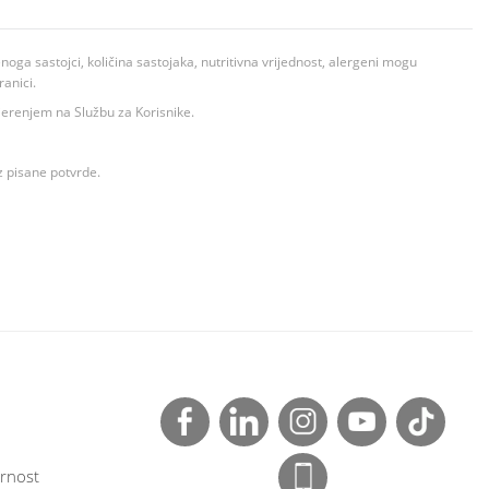
ga sastojci, količina sastojaka, nutritivna vrijednost, alergeni mogu
ranici.
ovjerenjem na Službu za Korisnike.
z pisane potvrde.
rnost