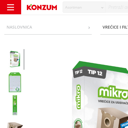
Asortiman
Razvitak Zg Mikro Vrećice za usisavače TIP:1
NASLOVNICA
VREĆICE I FI