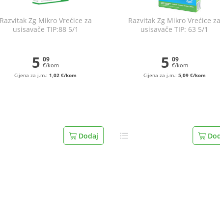
Razvitak Zg Mikro Vrećice za
Razvitak Zg Mikro Vrećice z
usisavače TIP:88 5/1
usisavače TIP: 63 5/1
5
5
09
09
€/kom
€/kom
Cijena za j.m.:
1,02 €/kom
Cijena za j.m.:
5,09 €/kom
Dodaj
Dod