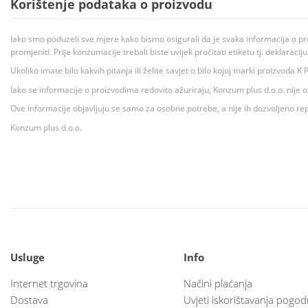
Korištenje podataka o proizvodu
Iako smo poduzeli sve mjere kako bismo osigurali da je svaka informacija o pr
promjeniti. Prije konzumacije trebali biste uvijek pročitati etiketu tj. deklaraci
Ukoliko imate bilo kakvih pitanja ili želite savjet o bilo kojoj marki proizvoda
Iako se informacije o proizvodima redovito ažuriraju, Konzum plus d.o.o. nije
Ove informacije objavljuju se samo za osobne potrebe, a nije ih dozvoljeno rep
Konzum plus d.o.o.
Usluge
Info
Internet trgovina
Načini plaćanja
Dostava
Uvjeti iskorištavanja pogod