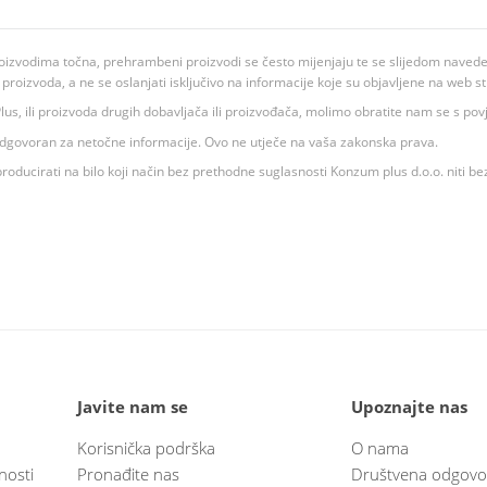
oizvodima točna, prehrambeni proizvodi se često mijenjaju te se slijedom navedeno
ju proizvoda, a ne se oslanjati isključivo na informacije koje su objavljene na web st
 K Plus, ili proizvoda drugih dobavljača ili proizvođača, molimo obratite nam se s p
 odgovoran za netočne informacije. Ovo ne utječe na vaša zakonska prava.
roducirati na bilo koji način bez prethodne suglasnosti Konzum plus d.o.o. niti be
Javite nam se
Upoznajte nas
Korisnička podrška
O nama
nosti
Pronađite nas
Društvena odgovo