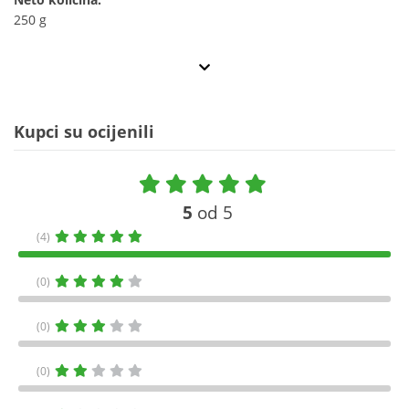
250 g
Kupci su ocijenili
5
od 5
(4)
(0)
(0)
(0)