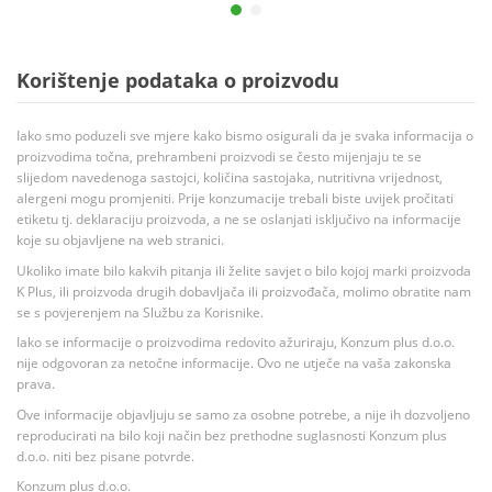
Korištenje podataka o proizvodu
Iako smo poduzeli sve mjere kako bismo osigurali da je svaka informacija o
proizvodima točna, prehrambeni proizvodi se često mijenjaju te se
slijedom navedenoga sastojci, količina sastojaka, nutritivna vrijednost,
alergeni mogu promjeniti. Prije konzumacije trebali biste uvijek pročitati
etiketu tj. deklaraciju proizvoda, a ne se oslanjati isključivo na informacije
koje su objavljene na web stranici.
Ukoliko imate bilo kakvih pitanja ili želite savjet o bilo kojoj marki proizvoda
K Plus, ili proizvoda drugih dobavljača ili proizvođača, molimo obratite nam
se s povjerenjem na Službu za Korisnike.
Iako se informacije o proizvodima redovito ažuriraju, Konzum plus d.o.o.
nije odgovoran za netočne informacije. Ovo ne utječe na vaša zakonska
prava.
Ove informacije objavljuju se samo za osobne potrebe, a nije ih dozvoljeno
reproducirati na bilo koji način bez prethodne suglasnosti Konzum plus
d.o.o. niti bez pisane potvrde.
Konzum plus d.o.o.