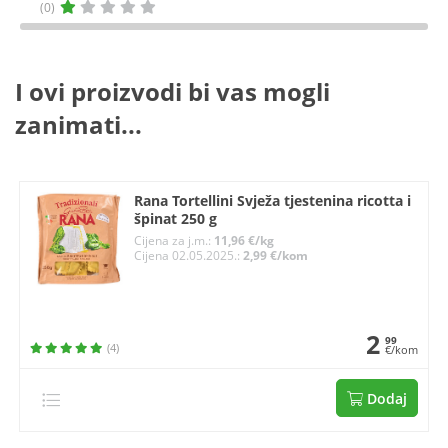
(0)
I ovi proizvodi bi vas mogli
zanimati...
Rana Tortellini Svježa tjestenina ricotta i
špinat 250 g
Cijena za j.m.:
11,96 €/kg
Cijena 02.05.2025.:
2,99 €/kom
2
99
(4)
€/kom
Dodaj