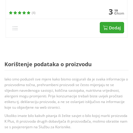
3
19
(4)
€/kom
Dodaj
Korištenje podataka o proizvodu
Iako smo poduzeli sve mjere kako bismo osigurali da je svaka informacija o
proizvodima točna, prehrambeni proizvodi se često mijenjaju te se
slijedom navedenoga sastojci, količina sastojaka, nutritivna vrijednost,
alergeni mogu promjeniti. Prije konzumacije trebali biste uvijek pročitati
etiketu tj. deklaraciju proizvoda, a ne se oslanjati isključivo na informacije
koje su objavljene na web stranici.
Ukoliko imate bilo kakvih pitanja ili želite savjet o bilo kojoj marki proizvoda
K Plus, ili proizvoda drugih dobavljača ili proizvođača, molimo obratite nam
se s povjerenjem na Službu za Korisnike.