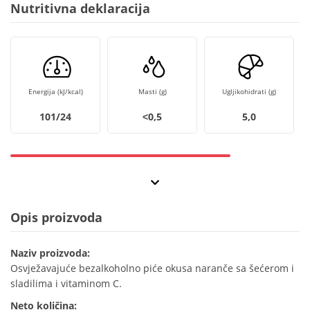
Nutritivna deklaracija
Energija (kJ/kcal)
Masti (g)
Ugljikohidrati (g)
101/24
˂0,5
5,0
Opis proizvoda
Naziv proizvoda:
Osvježavajuće bezalkoholno piće okusa naranče sa šećerom i
sladilima i vitaminom C.
Neto količina: