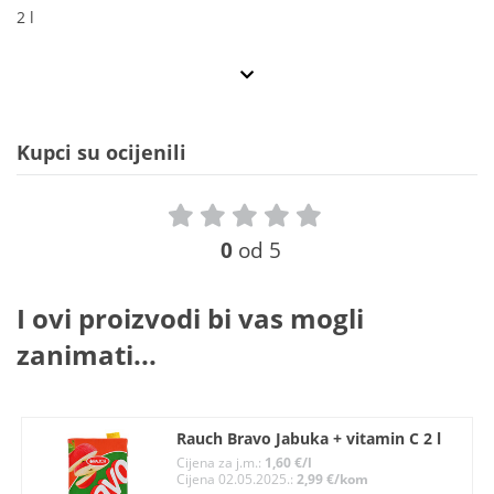
2 l
Kupci su ocijenili
0
od 5
I ovi proizvodi bi vas mogli
zanimati...
Rauch Bravo Jabuka + vitamin C 2 l
Cijena za j.m.:
1,60 €/l
Cijena 02.05.2025.:
2,99 €/kom