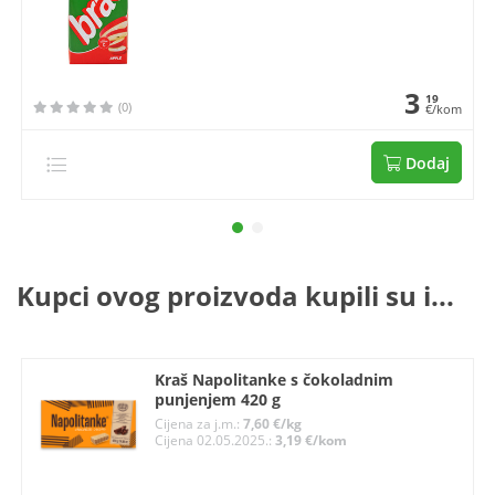
3
19
(0)
€/kom
Dodaj
Kupci ovog proizvoda kupili su i...
Kraš Napolitanke s čokoladnim
punjenjem 420 g
Cijena za j.m.:
7,60 €/kg
Cijena 02.05.2025.:
3,19 €/kom