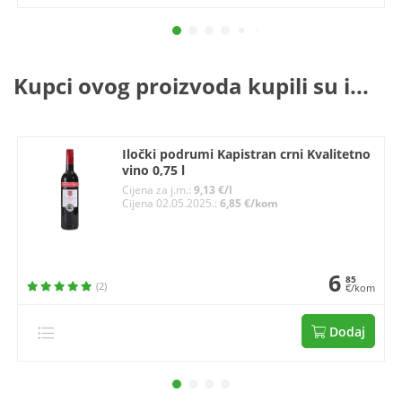
Kupci ovog proizvoda kupili su i...
Iločki podrumi Kapistran crni Kvalitetno
vino 0,75 l
Cijena za j.m.:
9,13 €/l
Cijena 02.05.2025.:
6,85 €/kom
6
85
(2)
€/kom
Dodaj