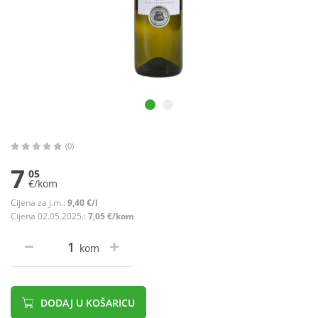
(0)
7
05
€/kom
Cijena za j.m.:
9,40 €/l
Cijena 02.05.2025.:
7,05 €/kom
kom
DODAJ U KOŠARICU