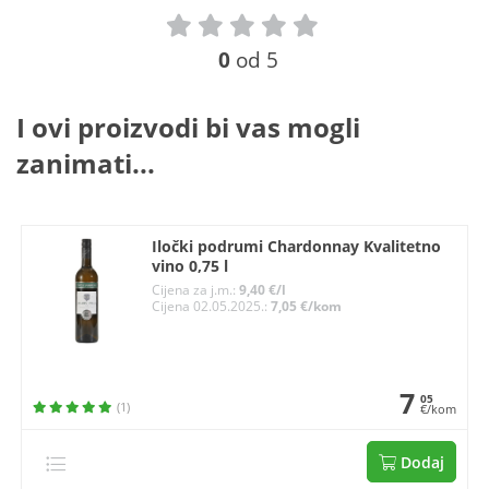
0
od 5
I ovi proizvodi bi vas mogli
zanimati...
Iločki podrumi Chardonnay Kvalitetno
vino 0,75 l
Cijena za j.m.:
9,40 €/l
Cijena 02.05.2025.:
7,05 €/kom
7
05
(1)
€/kom
Dodaj