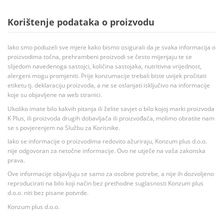
Korištenje podataka o proizvodu
Iako smo poduzeli sve mjere kako bismo osigurali da je svaka informacija o
proizvodima točna, prehrambeni proizvodi se često mijenjaju te se
slijedom navedenoga sastojci, količina sastojaka, nutritivna vrijednost,
alergeni mogu promjeniti. Prije konzumacije trebali biste uvijek pročitati
etiketu tj. deklaraciju proizvoda, a ne se oslanjati isključivo na informacije
koje su objavljene na web stranici.
Ukoliko imate bilo kakvih pitanja ili želite savjet o bilo kojoj marki proizvoda
K Plus, ili proizvoda drugih dobavljača ili proizvođača, molimo obratite nam
se s povjerenjem na Službu za Korisnike.
Iako se informacije o proizvodima redovito ažuriraju, Konzum plus d.o.o.
nije odgovoran za netočne informacije. Ovo ne utječe na vaša zakonska
prava.
Ove informacije objavljuju se samo za osobne potrebe, a nije ih dozvoljeno
reproducirati na bilo koji način bez prethodne suglasnosti Konzum plus
d.o.o. niti bez pisane potvrde.
Konzum plus d.o.o.