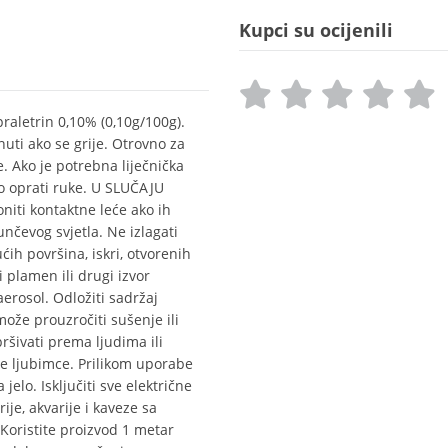
Kupci su ocijenili
praletrin 0,10% (0,10g/100g).
uti ako se grije. Otrovno za
. Ako je potrebna liječnička
o oprati ruke. U SLUČAJU
iti kontaktne leće ako ih
sunčevog svjetla. Ne izlagati
ćih površina, iskri, otvorenih
i plamen ili drugi izvor
aerosol. Odložiti sadržaj
ože prouzročiti sušenje ili
ršivati prema ljudima ili
ne ljubimce. Prilikom uporabe
jelo. Isključiti sve električne
ije, akvarije i kaveze sa
 Koristite proizvod 1 metar