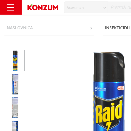
Asortiman
Raid Plus Sprej protiv muha i komaraca 400
NASLOVNICA
INSEKTICIDI 