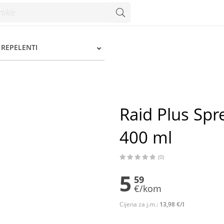
 ml - Konzum
I REPELENTI
Raid Plus Spr
400 ml
(0)
5
59
€/kom
Cijena za j.m.:
13,98 €/l