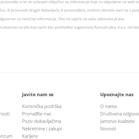
ju proizvoda, a ne se oslanjati isključivo na informacije koje su objavljene na web st
 K Plus, ili proizvoda drugih dobavljača ili proizvođača, molimo obratite nam se s p
 odgovoran za netočne informacije. Ovo ne utječe na vaša zakonska prava.
roducirati na bilo koji način bez prethodne suglasnosti Konzum plus d.o.o. niti be
Javite nam se
Upoznajte nas
Korisnička podrška
O nama
nosti
Pronađite nas
Društvena odgovo
Poziv dobavljačima
Jamstvo kvalitete
Nekretnine i zakupi
Novosti
 Konzum
Karijere