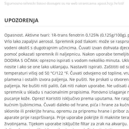
Sigurnosno tehnicki listovi dostupni su na web stranicama apsot.hzjz.hr/stl/
UPOZORENJA
Opasnost. Aktivne tvari: 1R-trans fenotrin 0,125% (0,125g/100g), 
Vrlo lako zapaljivi aerosol. Spremnik pod tlakom: može se rasprsn
vodeni okoliš s dugotrajnim učincima. Čuvati izvan dohvata djece
pomoć pokazati spremnik ili naljepnicu. Nakon uporabe temeljit
DODIRA S OČIMA: oprezno ispirati s vodom nekoliko minuta. Uklon
nosite i ako se one lako uklanjaju. Nastaviti ispirati. Zaštititi od 
temperaturi višoj od 50 °C/122 °F. Čuvati odvojeno od topline, vru
plamena i ostalih izvora paljenja. Ne pušiti. Ne prskati u otvoren
paljenja. Ne bušiti niti paliti, čak niti nakon uporabe. Ne udisati 
spremnik u skladu s nacionalnim propisima. Ponovno izlaganje m
pucanje kože. Oprez! Koristiti isključivo prema uputama. Ne rasp
kućnim ljubimcima. Čuvati daleko od hrane, pića i hrane za kuć
sklonite ili prekrijte hranu, opremu za pripremu hrane i pribor za 
aparate prije raspršivanja. Prije uporabe pokrijte ili maknite terar
životinjama. Tijekom uporabe isključite filtar za zrak na akvariju.