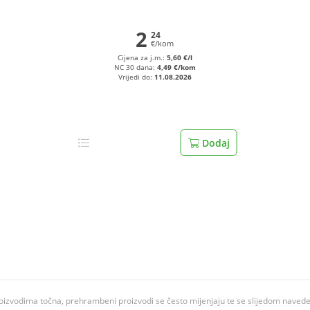
2
24
€/kom
Cijena za j.m.:
5,60 €/l
NC 30 dana:
4,49 €/kom
Vrijedi do:
11.08.2026
Dodaj
oizvodima točna, prehrambeni proizvodi se često mijenjaju te se slijedom navedeno