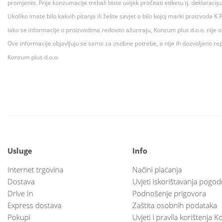
promjeniti. Prije konzumacije trebali biste uvijek pročitati etiketu tj. deklaraci
Ukoliko imate bilo kakvih pitanja ili želite savjet o bilo kojoj marki proizvoda
Iako se informacije o proizvodima redovito ažuriraju, Konzum plus d.o.o. nije
Ove informacije objavljuju se samo za osobne potrebe, a nije ih dozvoljeno rep
Konzum plus d.o.o.
Usluge
Info
Internet trgovina
Načini plaćanja
Dostava
Uvjeti iskorištavanja pogod
Drive In
Podnošenje prigovora
Express dostava
Zaštita osobnih podataka
Pokupi
Uvjeti i pravila korištenja