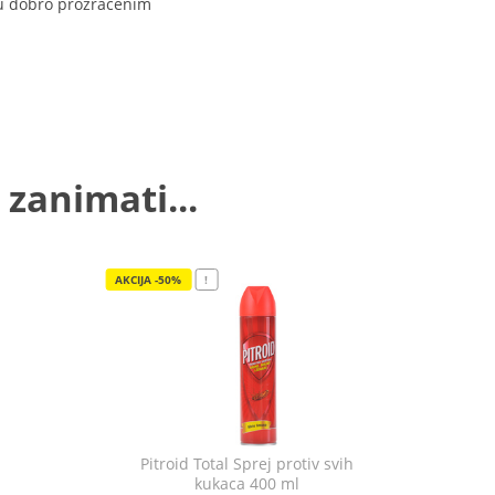
o u dobro prozračenim
 zanimati...
AKCIJA -50%
!
Pitroid Total Sprej protiv svih
kukaca 400 ml