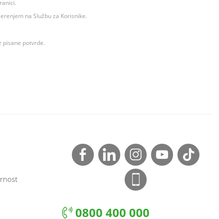
ranici.
ovjerenjem na Službu za Korisnike.
z pisane potvrde.
rnost
0800 400 000