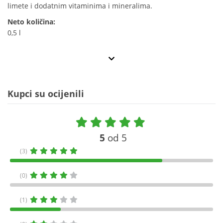
limete i dodatnim vitaminima i mineralima.
Neto količina:
0,5 l
Kupci su ocijenili
5
od 5
(3)
(0)
(1)