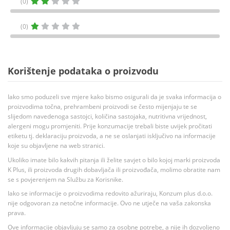
(0)
(0)
Korištenje podataka o proizvodu
Iako smo poduzeli sve mjere kako bismo osigurali da je svaka informacija o
proizvodima točna, prehrambeni proizvodi se često mijenjaju te se
slijedom navedenoga sastojci, količina sastojaka, nutritivna vrijednost,
alergeni mogu promjeniti. Prije konzumacije trebali biste uvijek pročitati
etiketu tj. deklaraciju proizvoda, a ne se oslanjati isključivo na informacije
koje su objavljene na web stranici.
Ukoliko imate bilo kakvih pitanja ili želite savjet o bilo kojoj marki proizvoda
K Plus, ili proizvoda drugih dobavljača ili proizvođača, molimo obratite nam
se s povjerenjem na Službu za Korisnike.
Iako se informacije o proizvodima redovito ažuriraju, Konzum plus d.o.o.
nije odgovoran za netočne informacije. Ovo ne utječe na vaša zakonska
prava.
Ove informacije objavljuju se samo za osobne potrebe, a nije ih dozvoljeno