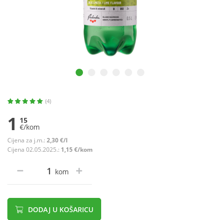
(4)
1
15
€/kom
Cijena za j.m.:
2,30 €/l
Cijena 02.05.2025.:
1,15 €/kom
kom
DODAJ U KOŠARICU