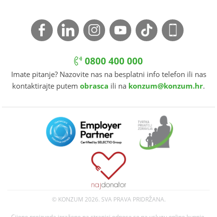
0800 400 000
Imate pitanje? Nazovite nas na besplatni info telefon ili nas
kontaktirajte putem
obrasca
ili na
konzum@konzum.hr
.
© KONZUM
2026. SVA PRAVA PRIDRŽANA.
Cijene proizvoda izražene na stranici odnose se na uslugu online kupnje.