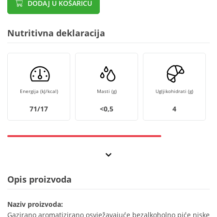
DODAJ U KOŠARICU
Nutritivna deklaracija
Energija (kJ/kcal)
Masti (g)
Ugljikohidrati (g)
71/17
<0,5
4
Opis proizvoda
Naziv proizvoda:
Gazirano aromatizirano osvježavajuće bezalkoholno piće niske