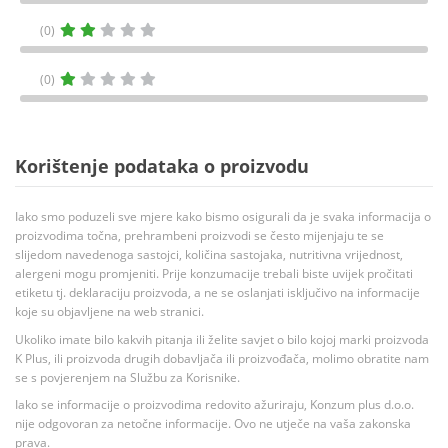
(0)
(0)
Korištenje podataka o proizvodu
Iako smo poduzeli sve mjere kako bismo osigurali da je svaka informacija o
proizvodima točna, prehrambeni proizvodi se često mijenjaju te se
slijedom navedenoga sastojci, količina sastojaka, nutritivna vrijednost,
alergeni mogu promjeniti. Prije konzumacije trebali biste uvijek pročitati
etiketu tj. deklaraciju proizvoda, a ne se oslanjati isključivo na informacije
koje su objavljene na web stranici.
Ukoliko imate bilo kakvih pitanja ili želite savjet o bilo kojoj marki proizvoda
K Plus, ili proizvoda drugih dobavljača ili proizvođača, molimo obratite nam
se s povjerenjem na Službu za Korisnike.
Iako se informacije o proizvodima redovito ažuriraju, Konzum plus d.o.o.
nije odgovoran za netočne informacije. Ovo ne utječe na vaša zakonska
prava.