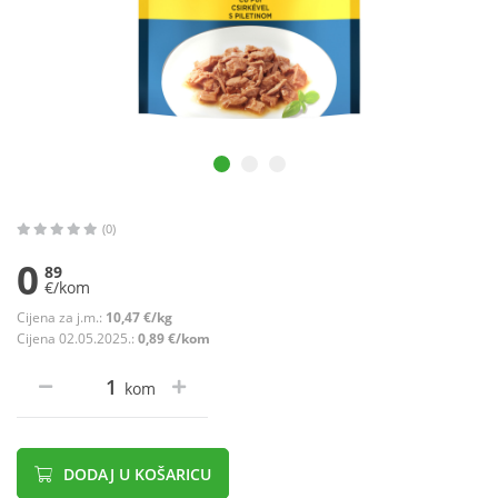
(0)
0
89
€/kom
Cijena za j.m.:
10,47 €/kg
Cijena 02.05.2025.:
0,89 €/kom
kom
DODAJ U KOŠARICU