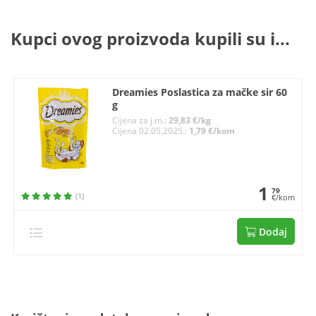
Kupci ovog proizvoda kupili su i...
Dreamies Poslastica za mačke sir 60
g
Cijena za j.m.:
29,83 €/kg
Cijena 02.05.2025.:
1,79 €/kom
1
79
(1)
€/kom
Dodaj