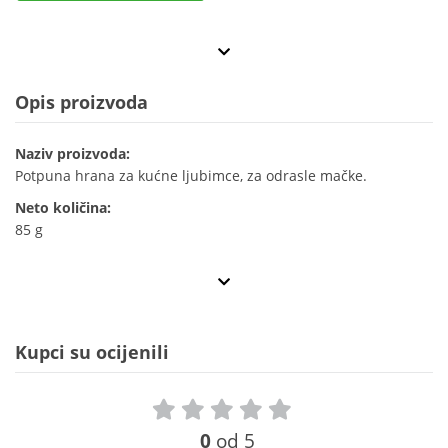
Opis proizvoda
Naziv proizvoda:
Potpuna hrana za kućne ljubimce, za odrasle mačke.
Neto količina:
85 g
Kupci su ocijenili
0
od 5