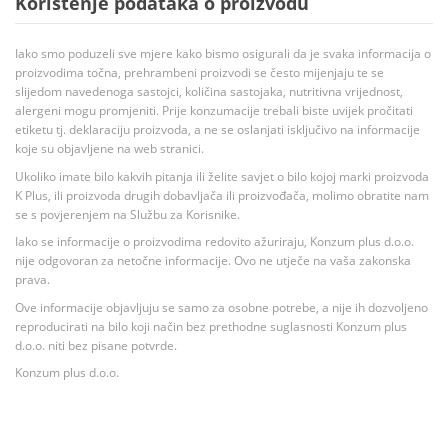
Korištenje podataka o proizvodu
Iako smo poduzeli sve mjere kako bismo osigurali da je svaka informacija o
proizvodima točna, prehrambeni proizvodi se često mijenjaju te se
slijedom navedenoga sastojci, količina sastojaka, nutritivna vrijednost,
alergeni mogu promjeniti. Prije konzumacije trebali biste uvijek pročitati
etiketu tj. deklaraciju proizvoda, a ne se oslanjati isključivo na informacije
koje su objavljene na web stranici.
Ukoliko imate bilo kakvih pitanja ili želite savjet o bilo kojoj marki proizvoda
K Plus, ili proizvoda drugih dobavljača ili proizvođača, molimo obratite nam
se s povjerenjem na Službu za Korisnike.
Iako se informacije o proizvodima redovito ažuriraju, Konzum plus d.o.o.
nije odgovoran za netočne informacije. Ovo ne utječe na vaša zakonska
prava.
Ove informacije objavljuju se samo za osobne potrebe, a nije ih dozvoljeno
reproducirati na bilo koji način bez prethodne suglasnosti Konzum plus
d.o.o. niti bez pisane potvrde.
Konzum plus d.o.o.