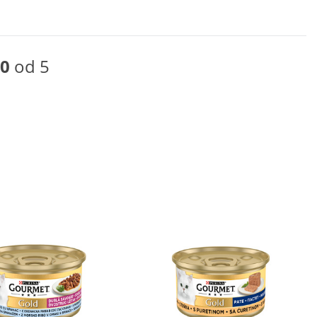
0
od 5