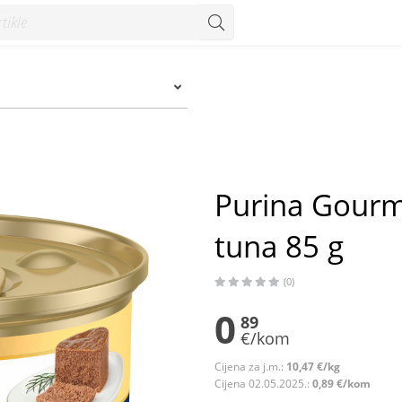
5 g - Konzum
Purina Gourm
tuna 85 g
(0)
0
89
€/kom
Cijena za j.m.:
10,47 €/kg
Cijena 02.05.2025.:
0,89 €/kom