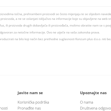
oizvodima točna, prehrambeni proizvodi se često mijenjaju te se slijedom navedeno
ju proizvoda, a ne se oslanjati isključivo na informacije koje su objavljene na web st
 K Plus, ili proizvoda drugih dobavljača ili proizvođača, molimo obratite nam se s p
 odgovoran za netočne informacije. Ovo ne utječe na vaša zakonska prava.
roducirati na bilo koji način bez prethodne suglasnosti Konzum plus d.o.o. niti be
Javite nam se
Upoznajte nas
Korisnička podrška
O nama
nosti
Pronađite nas
Društvena odgovo