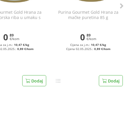
ourmet Gold Hrana za
Purina Gourmet Gold Hrana za
rska riba u umaku s
mačke puretina 85 g
pinatom 85 g
0
0
89
89
€/kom
€/kom
na za j.m.:
10,47 €/kg
Cijena za j.m.:
10,47 €/kg
02.05.2025.:
0,89 €/kom
Cijena 02.05.2025.:
0,89 €/kom
Dodaj
Dodaj