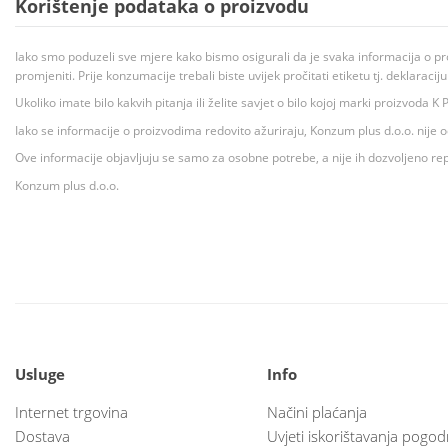
Korištenje podataka o proizvodu
Iako smo poduzeli sve mjere kako bismo osigurali da je svaka informacija o pr
promjeniti. Prije konzumacije trebali biste uvijek pročitati etiketu tj. deklaraci
Ukoliko imate bilo kakvih pitanja ili želite savjet o bilo kojoj marki proizvoda
Iako se informacije o proizvodima redovito ažuriraju, Konzum plus d.o.o. nije
Ove informacije objavljuju se samo za osobne potrebe, a nije ih dozvoljeno rep
Konzum plus d.o.o.
Usluge
Info
Internet trgovina
Načini plaćanja
Dostava
Uvjeti iskorištavanja pogod