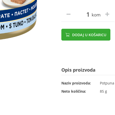
kom
DODAJ U KOŠARICU
Opis proizvoda
Naziv proizvoda:
Potpuna 
Neto količina:
85 g