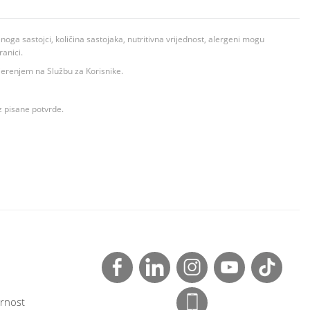
ga sastojci, količina sastojaka, nutritivna vrijednost, alergeni mogu
ranici.
ovjerenjem na Službu za Korisnike.
z pisane potvrde.
rnost