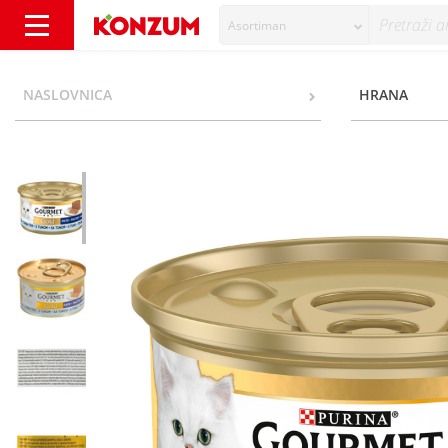
Asortiman
Purina Gourmet Gold Hrana za mačke tuna 8
NASLOVNICA
HRANA