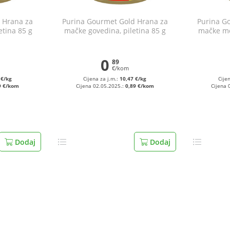
 Hrana za
Purina Gourmet Gold Hrana za
Purina G
etina 85 g
mačke govedina, piletina 85 g
mačke mo
š
0
89
€/kom
 €/kg
Cijena za j.m.:
10,47 €/kg
Cije
9 €/kom
Cijena 02.05.2025.:
0,89 €/kom
Cijena 
Dodaj
Dodaj