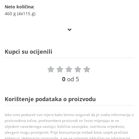
Neto količina:
460 g (4x115 g)
Kupci su ocijenili
0
od 5
Korištenje podataka o proizvodu
Iako smo poduzeli sve mjere kako bismo osigurali da je svaka informacija o
proizvodima točna, prehrambeni proizvodi se često mijenjaju te se
slijedom navedenoga sastojci, količina sastojaka, nutritivna vrijednost,
alergeni mogu promjeniti. Prije konzumacije trebali biste uvijek pročitati
etiketu tj. deklaraciju proizvoda, a ne se oslanjati isključivo na informacije