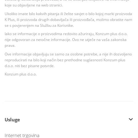
koje su objavljene na web stranici.
Ukoliko imate bilo kakvih pitanja ili želite savjet o bilo kojoj marki proizvoda
K Plus, ili proizvoda drugih dobavljača ili proizvođača, molimo obratite nam
se s povjerenjem na Službu za Korisnike.
Iako se informacije o proizvodima redovito ažuriraju, Konzum plus d.o.o.
nije odgovoran za netočne informacije. Ovo ne utječe na vaša zakonska
prava.
Ove informacije objavljuju se samo za osobne potrebe, a nije ih dozvoljeno
reproducirati na bilo koji način bez prethodne suglasnosti Konzum plus
d.o.o. niti bez pisane potvrde.
Konzum plus d.o.o.
Usluge
Internet trgovina