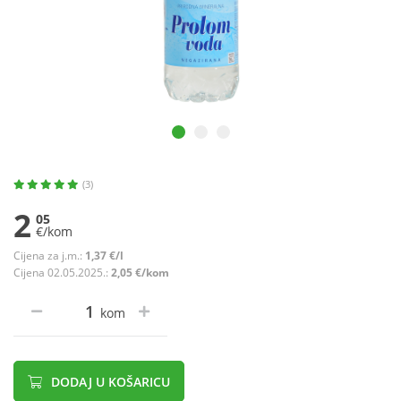
(3)
2
05
€/kom
Cijena za j.m.:
1,37 €/l
Cijena 02.05.2025.:
2,05 €/kom
kom
DODAJ U KOŠARICU