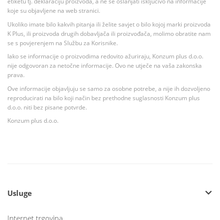
etiketu tj. deklaraciju proizvoda, a ne se oslanjati isključivo na informacije
koje su objavljene na web stranici.
Ukoliko imate bilo kakvih pitanja ili želite savjet o bilo kojoj marki proizvoda
K Plus, ili proizvoda drugih dobavljača ili proizvođača, molimo obratite nam
se s povjerenjem na Službu za Korisnike.
Iako se informacije o proizvodima redovito ažuriraju, Konzum plus d.o.o.
nije odgovoran za netočne informacije. Ovo ne utječe na vaša zakonska
prava.
Ove informacije objavljuju se samo za osobne potrebe, a nije ih dozvoljeno
reproducirati na bilo koji način bez prethodne suglasnosti Konzum plus
d.o.o. niti bez pisane potvrde.
Konzum plus d.o.o.
Usluge
Internet trgovina