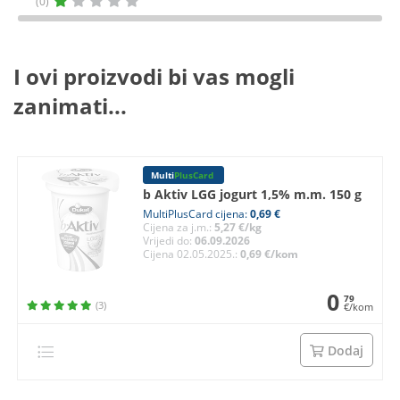
(0)
I ovi proizvodi bi vas mogli
zanimati...
Multi
PlusCard
b Aktiv LGG jogurt 1,5% m.m. 150 g
MultiPlusCard cijena:
0,69 €
Cijena za j.m.:
5,27 €/kg
Vrijedi do:
06.09.2026
Cijena 02.05.2025.:
0,69 €/kom
0
79
(3)
€/kom
Dodaj