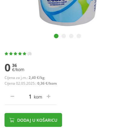
(3)
0
36
€/kom
Cijena za j.m.:
2,40 €/kg
Cijena 02.05.2025.:
0,36 €/kom
kom
DODAJ U KOŠARICU