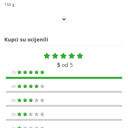
150 g
Kupci su ocijenili
5
od 5
(3)
(0)
(0)
(0)