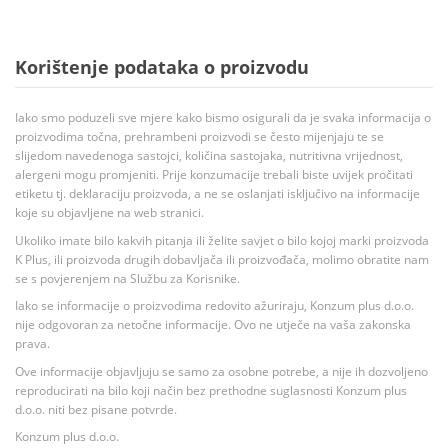
Korištenje podataka o proizvodu
Iako smo poduzeli sve mjere kako bismo osigurali da je svaka informacija o
proizvodima točna, prehrambeni proizvodi se često mijenjaju te se
slijedom navedenoga sastojci, količina sastojaka, nutritivna vrijednost,
alergeni mogu promjeniti. Prije konzumacije trebali biste uvijek pročitati
etiketu tj. deklaraciju proizvoda, a ne se oslanjati isključivo na informacije
koje su objavljene na web stranici.
Ukoliko imate bilo kakvih pitanja ili želite savjet o bilo kojoj marki proizvoda
K Plus, ili proizvoda drugih dobavljača ili proizvođača, molimo obratite nam
se s povjerenjem na Službu za Korisnike.
Iako se informacije o proizvodima redovito ažuriraju, Konzum plus d.o.o.
nije odgovoran za netočne informacije. Ovo ne utječe na vaša zakonska
prava.
Ove informacije objavljuju se samo za osobne potrebe, a nije ih dozvoljeno
reproducirati na bilo koji način bez prethodne suglasnosti Konzum plus
d.o.o. niti bez pisane potvrde.
Konzum plus d.o.o.