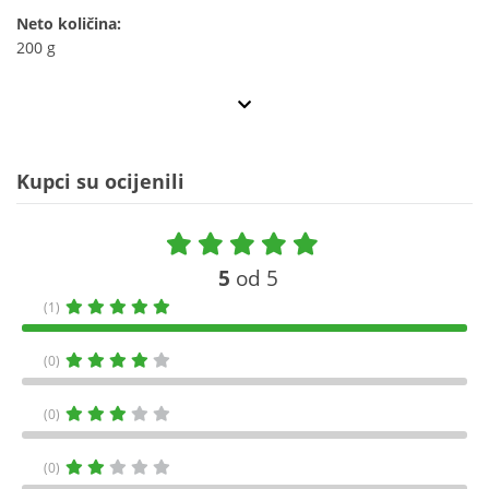
Neto količina:
200 g
Kupci su ocijenili
5
od 5
(1)
(0)
(0)
(0)