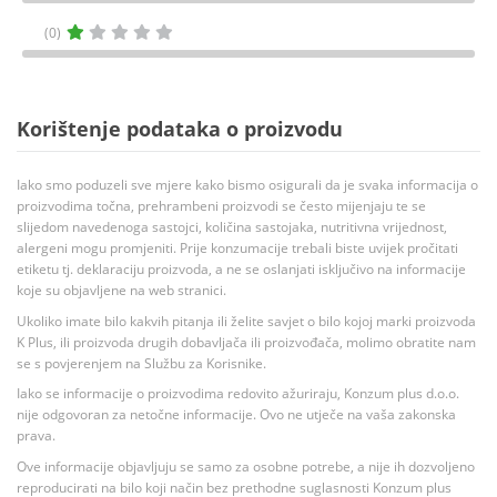
(0)
Korištenje podataka o proizvodu
Iako smo poduzeli sve mjere kako bismo osigurali da je svaka informacija o
proizvodima točna, prehrambeni proizvodi se često mijenjaju te se
slijedom navedenoga sastojci, količina sastojaka, nutritivna vrijednost,
alergeni mogu promjeniti. Prije konzumacije trebali biste uvijek pročitati
etiketu tj. deklaraciju proizvoda, a ne se oslanjati isključivo na informacije
koje su objavljene na web stranici.
Ukoliko imate bilo kakvih pitanja ili želite savjet o bilo kojoj marki proizvoda
K Plus, ili proizvoda drugih dobavljača ili proizvođača, molimo obratite nam
se s povjerenjem na Službu za Korisnike.
Iako se informacije o proizvodima redovito ažuriraju, Konzum plus d.o.o.
nije odgovoran za netočne informacije. Ovo ne utječe na vaša zakonska
prava.
Ove informacije objavljuju se samo za osobne potrebe, a nije ih dozvoljeno
reproducirati na bilo koji način bez prethodne suglasnosti Konzum plus