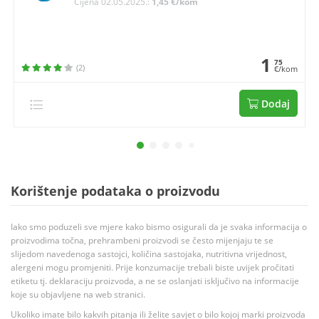
Cijena 02.05.2025.:
1,45 €/kom
1
75
(2)
€/kom
Dodaj
Korištenje podataka o proizvodu
Iako smo poduzeli sve mjere kako bismo osigurali da je svaka informacija o
proizvodima točna, prehrambeni proizvodi se često mijenjaju te se
slijedom navedenoga sastojci, količina sastojaka, nutritivna vrijednost,
alergeni mogu promjeniti. Prije konzumacije trebali biste uvijek pročitati
etiketu tj. deklaraciju proizvoda, a ne se oslanjati isključivo na informacije
koje su objavljene na web stranici.
Ukoliko imate bilo kakvih pitanja ili želite savjet o bilo kojoj marki proizvoda