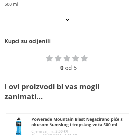
500 ml
Kupci su ocijenili
0
od 5
I ovi proizvodi bi vas mogli
zanimati...
Powerade Mountain Blast Negazirano piće s
okusom šumskog i tropskog voća 500 ml
Cijena za j.m.:
3,50 €/l