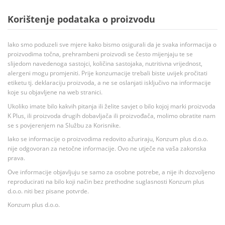
Korištenje podataka o proizvodu
Iako smo poduzeli sve mjere kako bismo osigurali da je svaka informacija o
proizvodima točna, prehrambeni proizvodi se često mijenjaju te se
slijedom navedenoga sastojci, količina sastojaka, nutritivna vrijednost,
alergeni mogu promjeniti. Prije konzumacije trebali biste uvijek pročitati
etiketu tj. deklaraciju proizvoda, a ne se oslanjati isključivo na informacije
koje su objavljene na web stranici.
Ukoliko imate bilo kakvih pitanja ili želite savjet o bilo kojoj marki proizvoda
K Plus, ili proizvoda drugih dobavljača ili proizvođača, molimo obratite nam
se s povjerenjem na Službu za Korisnike.
Iako se informacije o proizvodima redovito ažuriraju, Konzum plus d.o.o.
nije odgovoran za netočne informacije. Ovo ne utječe na vaša zakonska
prava.
Ove informacije objavljuju se samo za osobne potrebe, a nije ih dozvoljeno
reproducirati na bilo koji način bez prethodne suglasnosti Konzum plus
d.o.o. niti bez pisane potvrde.
Konzum plus d.o.o.