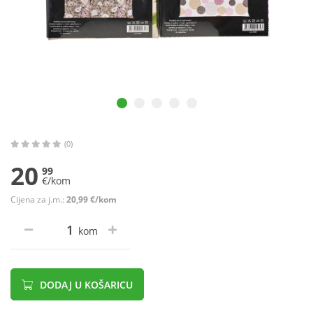
(0)
20
99
€/kom
Cijena za j.m.:
20,99 €/kom
kom
DODAJ U KOŠARICU