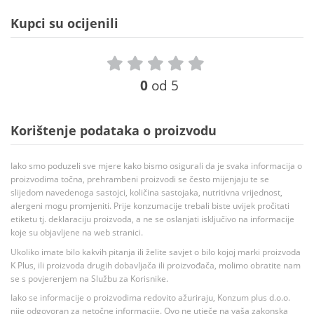
Kupci su ocijenili
0
od 5
Korištenje podataka o proizvodu
Iako smo poduzeli sve mjere kako bismo osigurali da je svaka informacija o
proizvodima točna, prehrambeni proizvodi se često mijenjaju te se
slijedom navedenoga sastojci, količina sastojaka, nutritivna vrijednost,
alergeni mogu promjeniti. Prije konzumacije trebali biste uvijek pročitati
etiketu tj. deklaraciju proizvoda, a ne se oslanjati isključivo na informacije
koje su objavljene na web stranici.
Ukoliko imate bilo kakvih pitanja ili želite savjet o bilo kojoj marki proizvoda
K Plus, ili proizvoda drugih dobavljača ili proizvođača, molimo obratite nam
se s povjerenjem na Službu za Korisnike.
Iako se informacije o proizvodima redovito ažuriraju, Konzum plus d.o.o.
nije odgovoran za netočne informacije. Ovo ne utječe na vaša zakonska