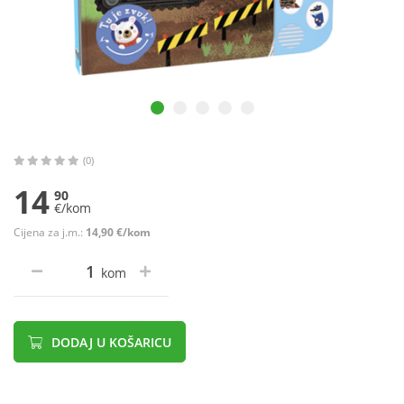
(0)
14
90
€/kom
Cijena za j.m.:
14,90 €/kom
kom
DODAJ U KOŠARICU