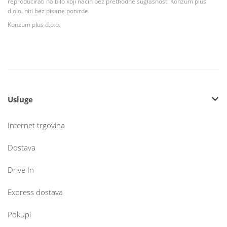
reproducirati na bilo koji način bez prethodne suglasnosti Konzum plus
d.o.o. niti bez pisane potvrde.
Konzum plus d.o.o.
Usluge
Internet trgovina
Dostava
Drive In
Express dostava
Pokupi