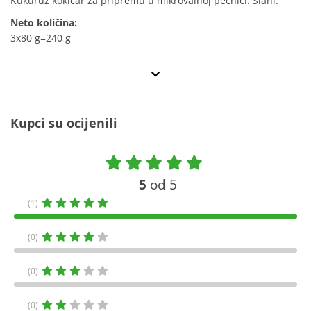
Kukuruz kokičar za pripremu u mikrovalnoj pećnici. Slani.
Neto količina:
3x80 g=240 g
Kupci su ocijenili
5
od 5
(1)
(0)
(0)
(0)