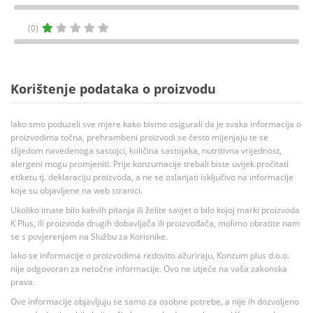
(0)
Korištenje podataka o proizvodu
Iako smo poduzeli sve mjere kako bismo osigurali da je svaka informacija o
proizvodima točna, prehrambeni proizvodi se često mijenjaju te se
slijedom navedenoga sastojci, količina sastojaka, nutritivna vrijednost,
alergeni mogu promjeniti. Prije konzumacije trebali biste uvijek pročitati
etiketu tj. deklaraciju proizvoda, a ne se oslanjati isključivo na informacije
koje su objavljene na web stranici.
Ukoliko imate bilo kakvih pitanja ili želite savjet o bilo kojoj marki proizvoda
K Plus, ili proizvoda drugih dobavljača ili proizvođača, molimo obratite nam
se s povjerenjem na Službu za Korisnike.
Iako se informacije o proizvodima redovito ažuriraju, Konzum plus d.o.o.
nije odgovoran za netočne informacije. Ovo ne utječe na vaša zakonska
prava.
Ove informacije objavljuju se samo za osobne potrebe, a nije ih dozvoljeno