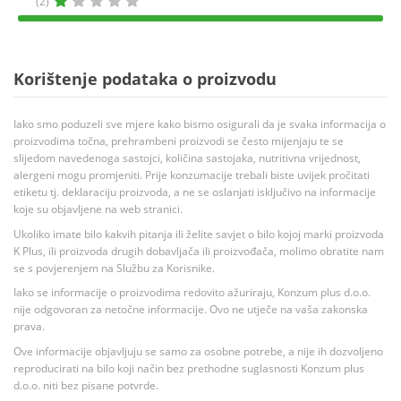
(2)
Korištenje podataka o proizvodu
Iako smo poduzeli sve mjere kako bismo osigurali da je svaka informacija o
proizvodima točna, prehrambeni proizvodi se često mijenjaju te se
slijedom navedenoga sastojci, količina sastojaka, nutritivna vrijednost,
alergeni mogu promjeniti. Prije konzumacije trebali biste uvijek pročitati
etiketu tj. deklaraciju proizvoda, a ne se oslanjati isključivo na informacije
koje su objavljene na web stranici.
Ukoliko imate bilo kakvih pitanja ili želite savjet o bilo kojoj marki proizvoda
K Plus, ili proizvoda drugih dobavljača ili proizvođača, molimo obratite nam
se s povjerenjem na Službu za Korisnike.
Iako se informacije o proizvodima redovito ažuriraju, Konzum plus d.o.o.
nije odgovoran za netočne informacije. Ovo ne utječe na vaša zakonska
prava.
Ove informacije objavljuju se samo za osobne potrebe, a nije ih dozvoljeno
reproducirati na bilo koji način bez prethodne suglasnosti Konzum plus
d.o.o. niti bez pisane potvrde.