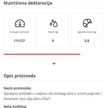
Nutritivna deklaracija
Energija (kJ/kcal)
Masti (g)
Ugljikohidrati (g)
111/27
0
3,8
Opis proizvoda
Naziv proizvoda:
Sjeckane artičoke u naljevu od vinskog octa s crnim paprom i
limunom, bez ulja-Zero Olio*.
Neto količina: