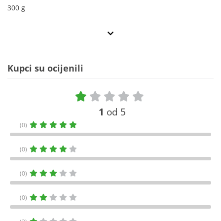
300 g
Kupci su ocijenili
1
od 5
(0)
(0)
(0)
(0)