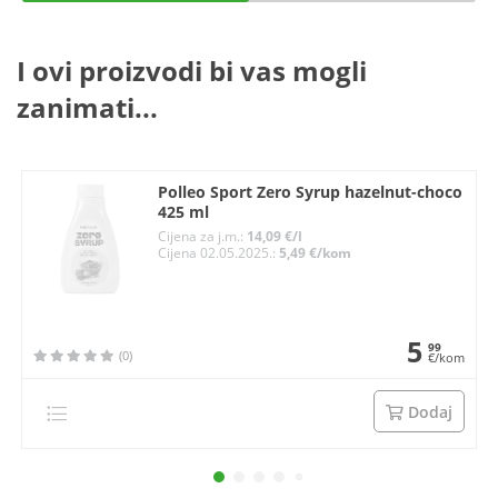
I ovi proizvodi bi vas mogli
zanimati...
Polleo Sport Zero Syrup hazelnut-choco
425 ml
Cijena za j.m.:
14,09 €/l
Cijena 02.05.2025.:
5,49 €/kom
5
99
(0)
€/kom
Dodaj