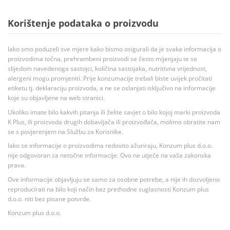
Korištenje podataka o proizvodu
Iako smo poduzeli sve mjere kako bismo osigurali da je svaka informacija o
proizvodima točna, prehrambeni proizvodi se često mijenjaju te se
slijedom navedenoga sastojci, količina sastojaka, nutritivna vrijednost,
alergeni mogu promjeniti. Prije konzumacije trebali biste uvijek pročitati
etiketu tj. deklaraciju proizvoda, a ne se oslanjati isključivo na informacije
koje su objavljene na web stranici.
Ukoliko imate bilo kakvih pitanja ili želite savjet o bilo kojoj marki proizvoda
K Plus, ili proizvoda drugih dobavljača ili proizvođača, molimo obratite nam
se s povjerenjem na Službu za Korisnike.
Iako se informacije o proizvodima redovito ažuriraju, Konzum plus d.o.o.
nije odgovoran za netočne informacije. Ovo ne utječe na vaša zakonska
prava.
Ove informacije objavljuju se samo za osobne potrebe, a nije ih dozvoljeno
reproducirati na bilo koji način bez prethodne suglasnosti Konzum plus
d.o.o. niti bez pisane potvrde.
Konzum plus d.o.o.