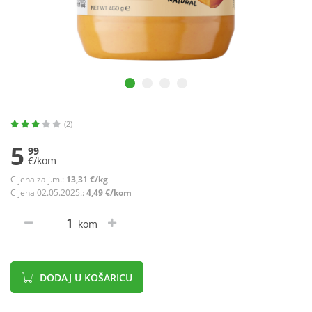
(2)
5
99
€/kom
Cijena za j.m.:
13,31 €/kg
Cijena 02.05.2025.:
4,49 €/kom
kom
DODAJ U KOŠARICU