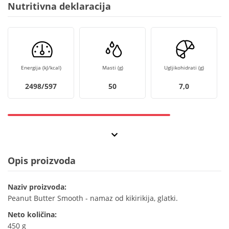
Nutritivna deklaracija
Energija (kJ/kcal)
Masti (g)
Ugljikohidrati (g)
2498/597
50
7,0
Opis proizvoda
Naziv proizvoda:
Peanut Butter Smooth - namaz od kikirikija, glatki.
Neto količina:
450 g