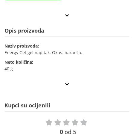
Opis proizvoda
Naziv proizvoda:
Energy Gel-gel napitak. Okus: naranča.
Neto količina:
40 g
Kupci su ocijenili
0
od 5