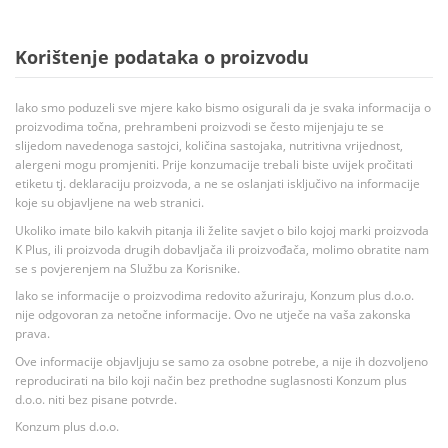
Korištenje podataka o proizvodu
Iako smo poduzeli sve mjere kako bismo osigurali da je svaka informacija o
proizvodima točna, prehrambeni proizvodi se često mijenjaju te se
slijedom navedenoga sastojci, količina sastojaka, nutritivna vrijednost,
alergeni mogu promjeniti. Prije konzumacije trebali biste uvijek pročitati
etiketu tj. deklaraciju proizvoda, a ne se oslanjati isključivo na informacije
koje su objavljene na web stranici.
Ukoliko imate bilo kakvih pitanja ili želite savjet o bilo kojoj marki proizvoda
K Plus, ili proizvoda drugih dobavljača ili proizvođača, molimo obratite nam
se s povjerenjem na Službu za Korisnike.
Iako se informacije o proizvodima redovito ažuriraju, Konzum plus d.o.o.
nije odgovoran za netočne informacije. Ovo ne utječe na vaša zakonska
prava.
Ove informacije objavljuju se samo za osobne potrebe, a nije ih dozvoljeno
reproducirati na bilo koji način bez prethodne suglasnosti Konzum plus
d.o.o. niti bez pisane potvrde.
Konzum plus d.o.o.