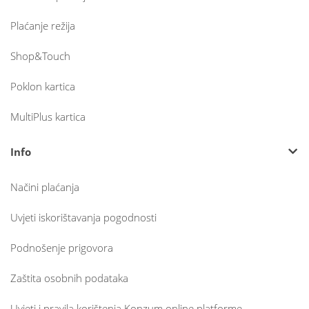
Plaćanje režija
Shop&Touch
Poklon kartica
MultiPlus kartica
Info
Načini plaćanja
Uvjeti iskorištavanja pogodnosti
Podnošenje prigovora
Zaštita osobnih podataka
Uvjeti i pravila korištenja Konzum online platforme