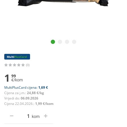
Multi
PlusCard
(0)
1
99
€/kom
MultiPlusCard cijena:
1,69 €
Cijena za j.m.:
24,88 €/kg
Vrijedi do:
06.09.2026
Cijena 22.04.2026.:
1,99 €/kom
kom