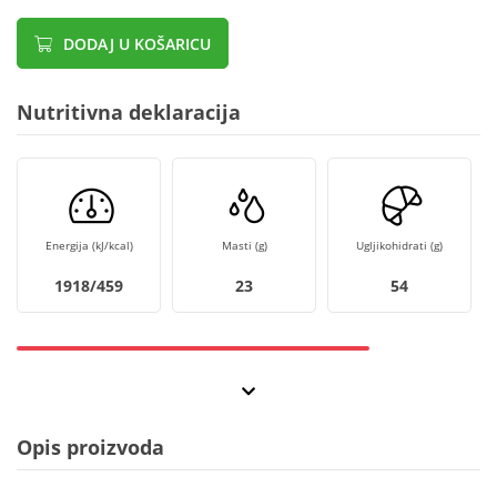
DODAJ U KOŠARICU
Nutritivna deklaracija
Energija (kJ/kcal)
Masti (g)
Ugljikohidrati (g)
1918/459
23
54
Opis proizvoda