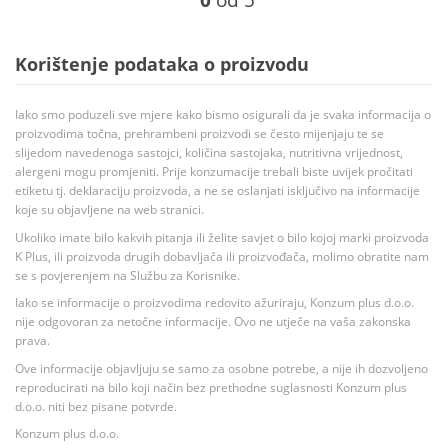
0
od 5
Korištenje podataka o proizvodu
Iako smo poduzeli sve mjere kako bismo osigurali da je svaka informacija o
proizvodima točna, prehrambeni proizvodi se često mijenjaju te se
slijedom navedenoga sastojci, količina sastojaka, nutritivna vrijednost,
alergeni mogu promjeniti. Prije konzumacije trebali biste uvijek pročitati
etiketu tj. deklaraciju proizvoda, a ne se oslanjati isključivo na informacije
koje su objavljene na web stranici.
Ukoliko imate bilo kakvih pitanja ili želite savjet o bilo kojoj marki proizvoda
K Plus, ili proizvoda drugih dobavljača ili proizvođača, molimo obratite nam
se s povjerenjem na Službu za Korisnike.
Iako se informacije o proizvodima redovito ažuriraju, Konzum plus d.o.o.
nije odgovoran za netočne informacije. Ovo ne utječe na vaša zakonska
prava.
Ove informacije objavljuju se samo za osobne potrebe, a nije ih dozvoljeno
reproducirati na bilo koji način bez prethodne suglasnosti Konzum plus
d.o.o. niti bez pisane potvrde.
Konzum plus d.o.o.