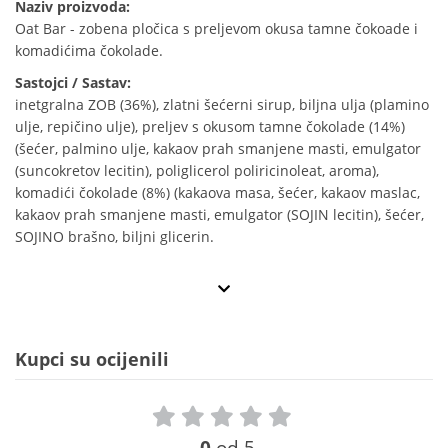
Naziv proizvoda:
Oat Bar - zobena pločica s preljevom okusa tamne čokoade i
komadićima čokolade.
Sastojci / Sastav:
inetgralna ZOB (36%), zlatni šećerni sirup, biljna ulja (plamino
ulje, repičino ulje), preljev s okusom tamne čokolade (14%)
(šećer, palmino ulje, kakaov prah smanjene masti, emulgator
(suncokretov lecitin), poliglicerol poliricinoleat, aroma),
komadići čokolade (8%) (kakaova masa, šećer, kakaov maslac,
kakaov prah smanjene masti, emulgator (SOJIN lecitin), šećer,
SOJINO brašno, biljni glicerin.
Kupci su ocijenili