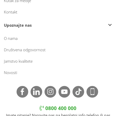
Kutak za medije
Kontakt
Upoznajte nas
O nama
Društvena odgovornost
Jamstvo kvalitete
Novosti
0800 400 000
Imate pitanje? Nazovite nas na besplatni info telefon ili nas