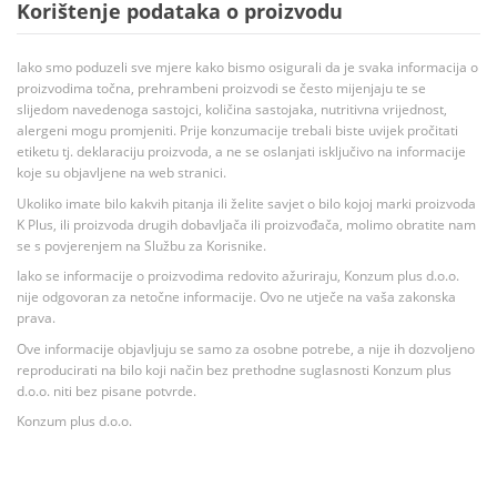
Korištenje podataka o proizvodu
Iako smo poduzeli sve mjere kako bismo osigurali da je svaka informacija o
proizvodima točna, prehrambeni proizvodi se često mijenjaju te se
slijedom navedenoga sastojci, količina sastojaka, nutritivna vrijednost,
alergeni mogu promjeniti. Prije konzumacije trebali biste uvijek pročitati
etiketu tj. deklaraciju proizvoda, a ne se oslanjati isključivo na informacije
koje su objavljene na web stranici.
Ukoliko imate bilo kakvih pitanja ili želite savjet o bilo kojoj marki proizvoda
K Plus, ili proizvoda drugih dobavljača ili proizvođača, molimo obratite nam
se s povjerenjem na Službu za Korisnike.
Iako se informacije o proizvodima redovito ažuriraju, Konzum plus d.o.o.
nije odgovoran za netočne informacije. Ovo ne utječe na vaša zakonska
prava.
Ove informacije objavljuju se samo za osobne potrebe, a nije ih dozvoljeno
reproducirati na bilo koji način bez prethodne suglasnosti Konzum plus
d.o.o. niti bez pisane potvrde.
Konzum plus d.o.o.