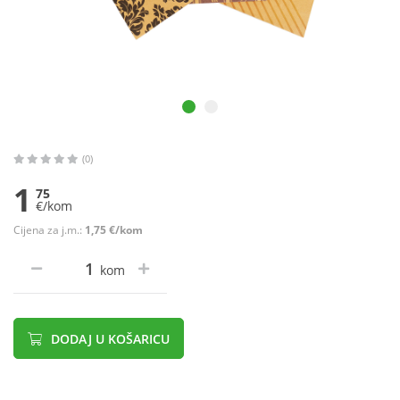
(0)
1
75
€/kom
Cijena za j.m.:
1,75 €/kom
kom
DODAJ U KOŠARICU