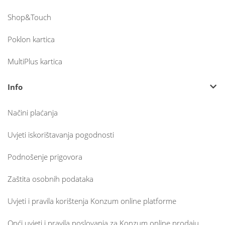
Shop&Touch
Poklon kartica
MultiPlus kartica
Info
Načini plaćanja
Uvjeti iskorištavanja pogodnosti
Podnošenje prigovora
Zaštita osobnih podataka
Uvjeti i pravila korištenja Konzum online platforme
Opći uvjeti i pravila poslovanja za Konzum online prodaju