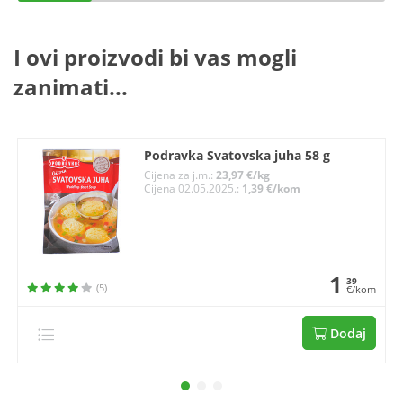
I ovi proizvodi bi vas mogli
zanimati...
Podravka Svatovska juha 58 g
Cijena za j.m.:
23,97 €/kg
Cijena 02.05.2025.:
1,39 €/kom
1
39
(5)
€/kom
Dodaj