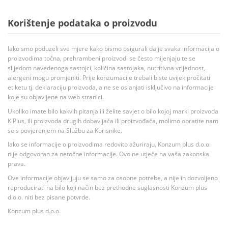
Korištenje podataka o proizvodu
Iako smo poduzeli sve mjere kako bismo osigurali da je svaka informacija o
proizvodima točna, prehrambeni proizvodi se često mijenjaju te se
slijedom navedenoga sastojci, količina sastojaka, nutritivna vrijednost,
alergeni mogu promjeniti. Prije konzumacije trebali biste uvijek pročitati
etiketu tj. deklaraciju proizvoda, a ne se oslanjati isključivo na informacije
koje su objavljene na web stranici.
Ukoliko imate bilo kakvih pitanja ili želite savjet o bilo kojoj marki proizvoda
K Plus, ili proizvoda drugih dobavljača ili proizvođača, molimo obratite nam
se s povjerenjem na Službu za Korisnike.
Iako se informacije o proizvodima redovito ažuriraju, Konzum plus d.o.o.
nije odgovoran za netočne informacije. Ovo ne utječe na vaša zakonska
prava.
Ove informacije objavljuju se samo za osobne potrebe, a nije ih dozvoljeno
reproducirati na bilo koji način bez prethodne suglasnosti Konzum plus
d.o.o. niti bez pisane potvrde.
Konzum plus d.o.o.