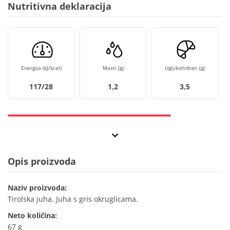
Nutritivna deklaracija
Energija (kJ/kcal)
Masti (g)
Ugljikohidrati (g)
117/28
1,2
3,5
Opis proizvoda
Naziv proizvoda:
Tirolska juha. Juha s gris okruglicama.
Neto količina:
67 g