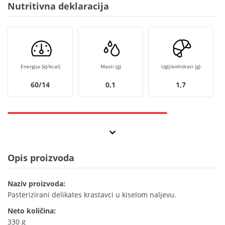
Nutritivna deklaracija
Energija (kJ/kcal)
Masti (g)
Ugljikohidrati (g)
60/14
0,1
1,7
Opis proizvoda
Naziv proizvoda:
Pasterizirani delikates krastavci u kiselom naljevu.
Neto količina:
330 g