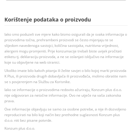
Korištenje podataka o proizvodu
Iako smo poduzeli sve mjere kako bismo osigurali da je svaka informacija o
proizvodima točna, prehrambeni proizvodi se često mijenjaju te se
slijedom navedenoga sastojci, količina sastojaka, nutritivna vrijednost,
alergeni mogu promjeniti. Prije konzumacije trebali biste uvijek pročitati
etiketu tj. deklaraciju proizvoda, a ne se oslanjati isključivo na informacije
koje su objavljene na web stranici.
Ukoliko imate bilo kakvih pitanja ili želite savjet o bilo kojoj marki proizvoda
K Plus, ili proizvoda drugih dobavljača ili proizvođača, molimo obratite nam
se s povjerenjem na Službu za Korisnike.
Iako se informacije o proizvodima redovito ažuriraju, Konzum plus d.o.o.
nije odgovoran za netočne informacije. Ovo ne utječe na vaša zakonska
prava.
Ove informacije objavljuju se samo za osobne potrebe, a nije ih dozvoljeno
reproducirati na bilo koji način bez prethodne suglasnosti Konzum plus
d.o.o. niti bez pisane potvrde.
Konzum plus d.o.o.