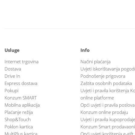
Usluge
Info
Internet trgovina
Načini plaćanja
Dostava
Uvjeti iskorištavanja pogod
Drive In
Podnošenje prigovora
Express dostava
Zaštita osobnih podataka
Pokupi
Uvjeti i pravila korištenja
Konzum SMART
online platforme
Mobilna aplikacija
Opći uvjeti i pravila poslov
Plaćanje režija
Konzum online prodaju
Shop&Touch
Uvjeti i pravila kupoprodaj
Poklon kartica
Konzum Smart prodavaoni
MultiPlus kartica
Opći uvjeti korištenja e-gift