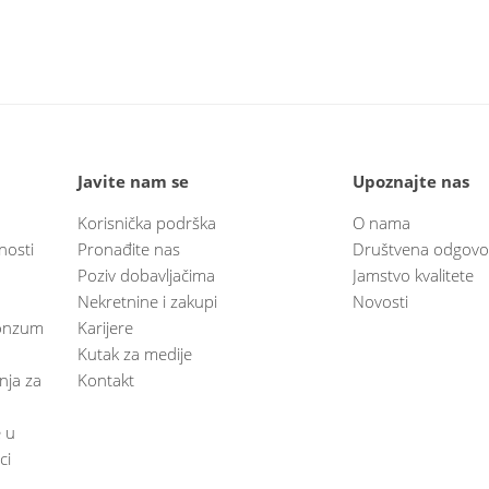
Javite nam se
Upoznajte nas
Korisnička podrška
O nama
nosti
Pronađite nas
Društvena odgovo
Poziv dobavljačima
Jamstvo kvalitete
Nekretnine i zakupi
Novosti
 Konzum
Karijere
Kutak za medije
anja za
Kontakt
e u
ci