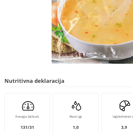
Nutritivna deklaracija
Energija (kJ/kcal)
Masti (g)
Ugljikohidrati (
131/31
1,0
3,9