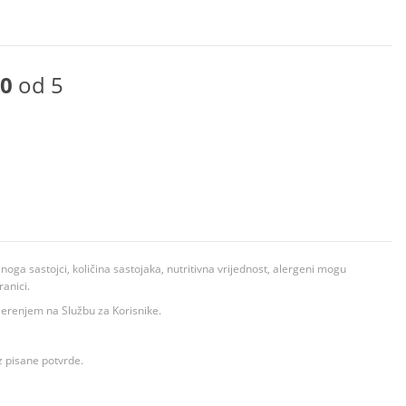
0
od 5
ga sastojci, količina sastojaka, nutritivna vrijednost, alergeni mogu
ranici.
ovjerenjem na Službu za Korisnike.
z pisane potvrde.