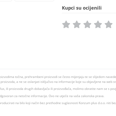
Kupci su ocijenili
oizvodima točna, prehrambeni proizvodi se često mijenjaju te se slijedom navedeno
ju proizvoda, a ne se oslanjati isključivo na informacije koje su objavljene na web st
 K Plus, ili proizvoda drugih dobavljača ili proizvođača, molimo obratite nam se s p
 odgovoran za netočne informacije. Ovo ne utječe na vaša zakonska prava.
roducirati na bilo koji način bez prethodne suglasnosti Konzum plus d.o.o. niti be