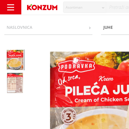
Asortiman
Podravka Krem pileća juha 64 g - Konzum
NASLOVNICA
JUHE