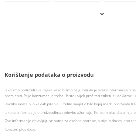
Korištenje podataka o proizvodu
Iako smo poduzeli sve mjere kako bismo osigurali da je svaka informacija o pr
promjeniti. Prije konzumacije trebali biste uvijek pročitati etiketu tj. deklaraci
Ukoliko imate bilo kakvih pitanja ili želite savjet o bilo kojoj marki proizvoda
Iako se informacije o proizvodima redovito ažuriraju, Konzum plus d.o.o. nije
Ove informacije objavljuju se samo za osobne potrebe, a nije ih dozvoljeno rep
Konzum plus d.o.o.