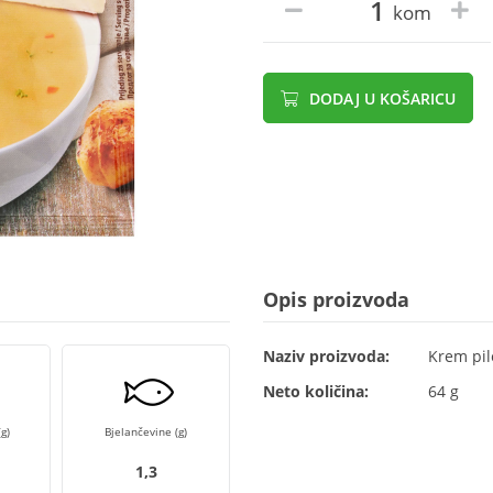
kom
DODAJ U KOŠARICU
Opis proizvoda
Naziv proizvoda:
Krem pil
Neto količina:
64 g
g)
Bjelančevine (g)
1,3