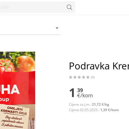
Podravka Krem
(0)
1
39
€/kom
Cijena za j.m.:
21,72 €/kg
Cijena 02.05.2025.:
1,39 €/kom