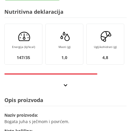
Nutritivna deklaracija
Energija (kJ/kcal)
Masti (g)
Ugljikohidrati (g)
147/35
1,0
4,8
Opis proizvoda
Naziv proizvoda:
Bogata juha s ječmom i povrćem.
Neto količina: