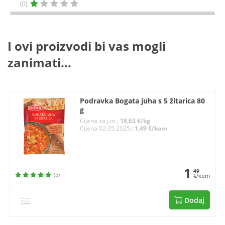
(0)
I ovi proizvodi bi vas mogli
zanimati...
Podravka Bogata juha s 5 žitarica 80
g
Cijena za j.m.:
18,63 €/kg
Cijena 02.05.2025.:
1,49 €/kom
1
49
(5)
€/kom
Dodaj