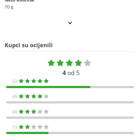
70 g
Kupci su ocijenili
4
od 5
(2)
(0)
(0)
(1)