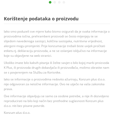
Korištenje podataka o proizvodu
Iako smo poduzeli sve mjere kako bismo osigurali da je svaka informacija o
proizvodima točna, prehrambeni proizvodi se često mijenjaju te se
slijedom navedenoga sastojci, količina sastojaka, nutritivna vrijednost,
alergeni mogu promjeniti. Prije konzumacije trebali biste uvijek pročitati
etiketu tj. deklaraciju proizvoda, a ne se oslanjati isključivo na informacije
koje su objavljene na web stranici.
Ukoliko imate bilo kakvih pitanja ili želite savjet o bilo kojoj marki proizvoda
K Plus, ili proizvoda drugih dobavljača ili proizvođača, molimo obratite nam
se s povjerenjem na Službu za Korisnike.
Iako se informacije o proizvodima redovito ažuriraju, Konzum plus d.o.o.
nije odgovoran za netočne informacije. Ovo ne utječe na vaša zakonska
prava.
Ove informacije objavljuju se samo za osobne potrebe, a nije ih dozvoljeno
reproducirati na bilo koji način bez prethodne suglasnosti Konzum plus
d.o.o. niti bez pisane potvrde.
Konzum plus d.o.o.