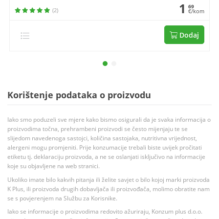
1
69
(2)
€/kom
Dodaj
Korištenje podataka o proizvodu
Iako smo poduzeli sve mjere kako bismo osigurali da je svaka informacija o
proizvodima točna, prehrambeni proizvodi se često mijenjaju te se
slijedom navedenoga sastojci, količina sastojaka, nutritivna vrijednost,
alergeni mogu promjeniti. Prije konzumacije trebali biste uvijek pročitati
etiketu tj. deklaraciju proizvoda, a ne se oslanjati isključivo na informacije
koje su objavljene na web stranici.
Ukoliko imate bilo kakvih pitanja ili želite savjet o bilo kojoj marki proizvoda
K Plus, ili proizvoda drugih dobavljača ili proizvođača, molimo obratite nam
se s povjerenjem na Službu za Korisnike.
Iako se informacije o proizvodima redovito ažuriraju, Konzum plus d.o.o.