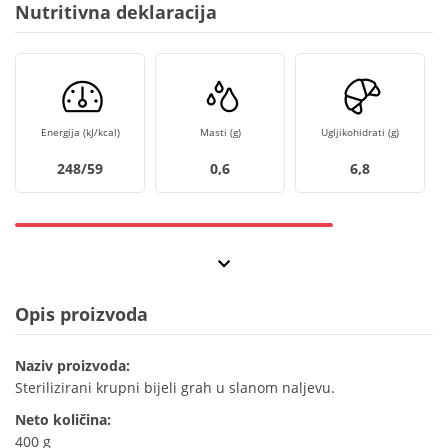
Nutritivna deklaracija
Energija (kJ/kcal)
Masti (g)
Ugljikohidrati (g)
248/59
0,6
6,8
Opis proizvoda
Naziv proizvoda:
Sterilizirani krupni bijeli grah u slanom naljevu.
Neto količina:
400 g