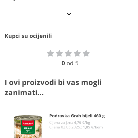
Kupci su ocijenili
0
od 5
I ovi proizvodi bi vas mogli
zanimati...
Podravka Grah bijeli 460 g
Cijena za j.m.:
4,76 €/kg
Cijena 02.05.2025.:
1,85 €/kom