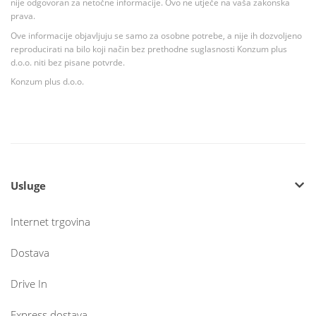
nije odgovoran za netočne informacije. Ovo ne utječe na vaša zakonska
prava.
Ove informacije objavljuju se samo za osobne potrebe, a nije ih dozvoljeno
reproducirati na bilo koji način bez prethodne suglasnosti Konzum plus
d.o.o. niti bez pisane potvrde.
Konzum plus d.o.o.
Usluge
Internet trgovina
Dostava
Drive In
Express dostava