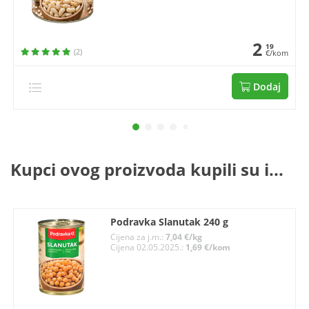
2
19
(2)
€/kom
Dodaj
Kupci ovog proizvoda kupili su i...
Podravka Slanutak 240 g
Cijena za j.m.:
7,04 €/kg
Cijena 02.05.2025.:
1,69 €/kom