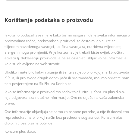
Korištenje podataka o proizvodu
Iako smo poduzeli sve mjere kako bismo osigurali da je svaka informacija o
proizvodima točna, prehrambeni proizvodi se često mijenjaju te se
slijedom navedenoga sastojci, količina sastojaka, nutritivna vrijednost,
alergeni mogu promjeniti. Prije konzumacije trebali biste uvijek pročitati
etiketu tj. deklaraciju proizvoda, a ne se oslanjati isključivo na informacije
koje su objavljene na web stranici.
Ukoliko imate bilo kakvih pitanja ili želite savjet o bilo kojoj marki proizvoda
K Plus, ili proizvoda drugih dobavljača ili proizvođača, molimo obratite nam
se s povjerenjem na Službu za Korisnike.
Iako se informacije o proizvodima redovito ažuriraju, Konzum plus d.o.o.
nije odgovoran za netočne informacije. Ovo ne utječe na vaša zakonska
prava.
Ove informacije objavljuju se samo za osobne potrebe, a nije ih dozvoljeno
reproducirati na bilo koji način bez prethodne suglasnosti Konzum plus
d.o.o. niti bez pisane potvrde.
Konzum plus d.o.o.