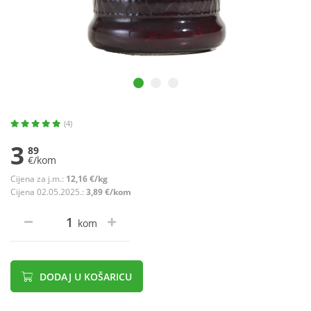
(4)
3
89
€/kom
Cijena za j.m.:
12,16 €/kg
Cijena 02.05.2025.:
3,89 €/kom
kom
DODAJ U KOŠARICU