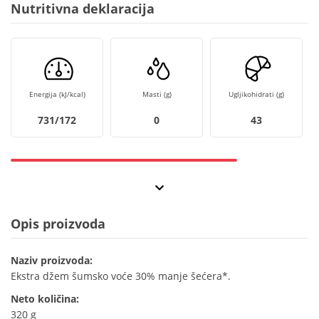
Nutritivna deklaracija
Energija (kJ/kcal)
Masti (g)
Ugljikohidrati (g)
731/172
0
43
Opis proizvoda
Naziv proizvoda:
Ekstra džem šumsko voće 30% manje šećera*.
Neto količina:
320 g