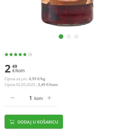
(3)
2
49
€/kom
Cijena za j.m.:
6,55 €/kg
Cijena 02.05.2025.:
2,49 €/kom
kom
DODAJ U KOŠARICU