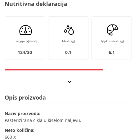
Nutritivna deklaracija
Energija (kJ/kcal)
Masti (g)
Ugljikohidrati (g)
124/30
0,1
6,1
Opis proizvoda
Naziv proizvoda:
Pasterizirana cikla u kiselom naljevu.
Neto količina:
660 g