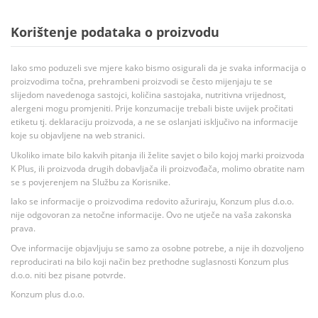
Korištenje podataka o proizvodu
Iako smo poduzeli sve mjere kako bismo osigurali da je svaka informacija o
proizvodima točna, prehrambeni proizvodi se često mijenjaju te se
slijedom navedenoga sastojci, količina sastojaka, nutritivna vrijednost,
alergeni mogu promjeniti. Prije konzumacije trebali biste uvijek pročitati
etiketu tj. deklaraciju proizvoda, a ne se oslanjati isključivo na informacije
koje su objavljene na web stranici.
Ukoliko imate bilo kakvih pitanja ili želite savjet o bilo kojoj marki proizvoda
K Plus, ili proizvoda drugih dobavljača ili proizvođača, molimo obratite nam
se s povjerenjem na Službu za Korisnike.
Iako se informacije o proizvodima redovito ažuriraju, Konzum plus d.o.o.
nije odgovoran za netočne informacije. Ovo ne utječe na vaša zakonska
prava.
Ove informacije objavljuju se samo za osobne potrebe, a nije ih dozvoljeno
reproducirati na bilo koji način bez prethodne suglasnosti Konzum plus
d.o.o. niti bez pisane potvrde.
Konzum plus d.o.o.