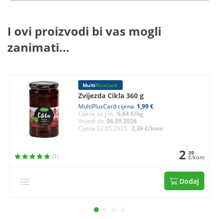
I ovi proizvodi bi vas mogli
zanimati...
Multi
PlusCard
Zvijezda Cikla 360 g
MultiPlusCard cijena:
1,99 €
Cijena za j.m.:
6,64 €/kg
Vrijedi do:
06.09.2026
Cijena 02.05.2025.:
2,39 €/kom
2
39
(1)
€/kom
Dodaj